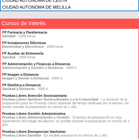
CIUDAD AUTONOMA DE CEUTA
CIUDAD AUTONOMA DE MELILLA
Cursos de Interés
FP Farmacia y Parafarmacia
Sanidad
- 2000 horas
FP Instalaciones Eléctricas
Electricidad y Electrónica
- 2000 horas
FP Auxiliar de Enfermería
Sanidad
- 1400 horas
FP Administración y Finanzas a Distancia
Administración y Gestión a Distancia
- 2000 h.
FP Imagen a Distancia
Imagen y Sonido a Distancia
- 2000 h.
FP Dietética a Distancia
Sanidad a Distancia
- 2000 h.
Pruebas Libres Atención Sociosanitaria
Pruebas Libres Servicios Socioculturales y a la Comunidad
- La duración de la
preparación para las Pruebas Libres depende del tiempo dedicado por el alumno. Se
puede estudiar la preparación en menos de 1 año
Pruebas Libres Gestión Administrativa
Pruebas Libres Administración y Gestión
- El tiempo de preparación es muy
dependiente del trabajo del alumno: es posible estudiar la preparación en menos de 1
año
Pruebas Libres Emergencias Sanitarias
Pruebas Libres Sanidad
- Es factible prepararse en menos de 1 año