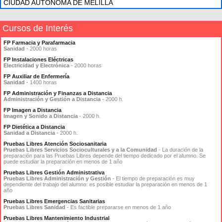
CIUDAD AUTONOMA DE MELILLA
Cursos de Interés
FP Farmacia y Parafarmacia
Sanidad
- 2000 horas
FP Instalaciones Eléctricas
Electricidad y Electrónica
- 2000 horas
FP Auxiliar de Enfermería
Sanidad
- 1400 horas
FP Administración y Finanzas a Distancia
Administración y Gestión a Distancia
- 2000 h.
FP Imagen a Distancia
Imagen y Sonido a Distancia
- 2000 h.
FP Dietética a Distancia
Sanidad a Distancia
- 2000 h.
Pruebas Libres Atención Sociosanitaria
Pruebas Libres Servicios Socioculturales y a la Comunidad
- La duración de la
preparación para las Pruebas Libres depende del tiempo dedicado por el alumno. Se
puede estudiar la preparación en menos de 1 año
Pruebas Libres Gestión Administrativa
Pruebas Libres Administración y Gestión
- El tiempo de preparación es muy
dependiente del trabajo del alumno: es posible estudiar la preparación en menos de 1
año
Pruebas Libres Emergencias Sanitarias
Pruebas Libres Sanidad
- Es factible prepararse en menos de 1 año
Pruebas Libres Mantenimiento Industrial