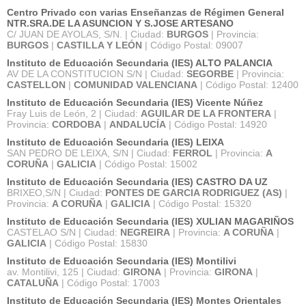
Centro Privado con varias Enseñanzas de Régimen General
NTR.SRA.DE LA ASUNCION Y S.JOSE ARTESANO
C/ JUAN DE AYOLAS, S/N. | Ciudad:
BURGOS
| Provincia:
BURGOS
|
CASTILLA Y LEÓN
| Código Postal: 09007
Instituto de Educación Secundaria (IES) ALTO PALANCIA
AV DE LA CONSTITUCION S/N | Ciudad:
SEGORBE
| Provincia:
CASTELLON
|
COMUNIDAD VALENCIANA
| Código Postal: 12400
Instituto de Educación Secundaria (IES) Vicente Núñez
Fray Luis de León, 2 | Ciudad:
AGUILAR DE LA FRONTERA
|
Provincia:
CORDOBA
|
ANDALUCÍA
| Código Postal: 14920
Instituto de Educación Secundaria (IES) LEIXA
SAN PEDRO DE LEIXA, S/N | Ciudad:
FERROL
| Provincia:
A
CORUÑA
|
GALICIA
| Código Postal: 15002
Instituto de Educación Secundaria (IES) CASTRO DA UZ
BRIXEO,S/N | Ciudad:
PONTES DE GARCIA RODRIGUEZ (AS)
|
Provincia:
A CORUÑA
|
GALICIA
| Código Postal: 15320
Instituto de Educación Secundaria (IES) XULIAN MAGARIÑOS
CASTELAO S/N | Ciudad:
NEGREIRA
| Provincia:
A CORUÑA
|
GALICIA
| Código Postal: 15830
Instituto de Educación Secundaria (IES) Montilivi
av. Montilivi, 125 | Ciudad:
GIRONA
| Provincia:
GIRONA
|
CATALUÑA
| Código Postal: 17003
Instituto de Educación Secundaria (IES) Montes Orientales