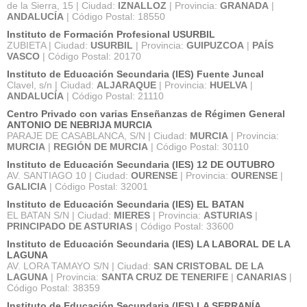
de la Sierra, 15 | Ciudad:
IZNALLOZ
| Provincia:
GRANADA
|
ANDALUCÍA
| Código Postal: 18550
Instituto de Formación Profesional USURBIL
ZUBIETA | Ciudad:
USURBIL
| Provincia:
GUIPUZCOA
|
PAÍS
VASCO
| Código Postal: 20170
Instituto de Educación Secundaria (IES) Fuente Juncal
Clavel, s/n | Ciudad:
ALJARAQUE
| Provincia:
HUELVA
|
ANDALUCÍA
| Código Postal: 21110
Centro Privado con varias Enseñanzas de Régimen General
ANTONIO DE NEBRIJA MURCIA
PARAJE DE CASABLANCA, S/N | Ciudad:
MURCIA
| Provincia:
MURCIA
|
REGIÓN DE MURCIA
| Código Postal: 30110
Instituto de Educación Secundaria (IES) 12 DE OUTUBRO
AV. SANTIAGO 10 | Ciudad:
OURENSE
| Provincia:
OURENSE
|
GALICIA
| Código Postal: 32001
Instituto de Educación Secundaria (IES) EL BATAN
EL BATAN S/N | Ciudad:
MIERES
| Provincia:
ASTURIAS
|
PRINCIPADO DE ASTURIAS
| Código Postal: 33600
Instituto de Educación Secundaria (IES) LA LABORAL DE LA
LAGUNA
AV. LORA TAMAYO S/N | Ciudad:
SAN CRISTOBAL DE LA
LAGUNA
| Provincia:
SANTA CRUZ DE TENERIFE
|
CANARIAS
|
Código Postal: 38359
Instituto de Educación Secundaria (IES) LA SERRANÍA