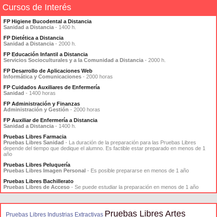
Cursos de Interés
FP Higiene Bucodental a Distancia
Sanidad a Distancia
- 1400 h.
FP Dietética a Distancia
Sanidad a Distancia
- 2000 h.
FP Educación Infantil a Distancia
Servicios Socioculturales y a la Comunidad a Distancia
- 2000 h.
FP Desarrollo de Aplicaciones Web
Informática y Comunicaciones
- 2000 horas
FP Cuidados Auxiliares de Enfermería
Sanidad
- 1400 horas
FP Administración y Finanzas
Administración y Gestión
- 2000 horas
FP Auxiliar de Enfermería a Distancia
Sanidad a Distancia
- 1400 h.
Pruebas Libres Farmacia
Pruebas Libres Sanidad
- La duración de la preparación para las Pruebas Libres
depende del tiempo que dedique el alumno. Es factible estar preparado en menos de 1
año
Pruebas Libres Peluquería
Pruebas Libres Imagen Personal
- Es posible prepararse en menos de 1 año
Pruebas Libres Bachillerato
Pruebas Libres de Acceso
- Se puede estudiar la preparación en menos de 1 año
Pruebas Libres Artes
Pruebas Libres Industrias Extractivas