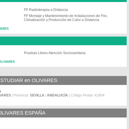
FP Radioterapia a Distancia
FP Montaje y Mantenimiento de Instalaciones de Frio,
Climatización y Producción de Calor a Distancia
IVARES
S
Pruebas Libres Atención Sociosanitaria
 OLIVARES
STUDIAR en OLIVARES
e
IVARES
| Provincia:
SEVILLA
|
ANDALUCÍA
| Código Postal: 41804
 OLIVARES ESPAÑA