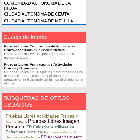
COMUNIDAD AUTÓNOMA DE LA
RIOJA
CIUDAD AUTONOMA DE CEUTA
CIUDAD AUTONOMA DE MELILLA
Cursos de Interés
Pruebas Libres Conducción de Actividades
Físico-deportivas en el Medio Natural
Pruebas Libres FP
- Se puede prepararse en
menos de 1 año
Pruebas Libres Animación de Actividades
Físicas y Deportivas
Pruebas Libres FP
- Es posible estar preparado en
menos de 1 año, no obstante el tiempo de
preparación real depende del tiempo dedicado por el
alumno
BÚSQUEDAS DE OTROS
USUARIOS
Pruebas Libres Actividades Físicas y
Pruebas Libres Imagen
Deportivas
Personal
FP Cuidados Auxiliares de
Enfermería Nocturno
FP Estética Personal
FP Aprovechamiento
Decorativa a Distancia