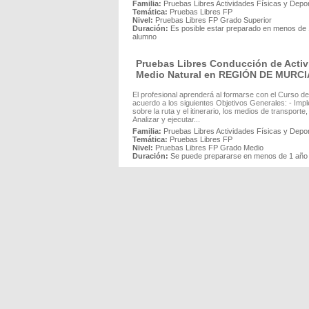
Familia:
Pruebas Libres Actividades Físicas y Depor
Temática:
Pruebas Libres FP
Nivel:
Pruebas Libres FP Grado Superior
Duración:
Es posible estar preparado en menos de 1
alumno
Pruebas Libres Conducción de Activi
Medio Natural en REGIÓN DE MURCI
El profesional aprenderá al formarse con el Curso d
acuerdo a los siguientes Objetivos Generales: - Imp
sobre la ruta y el itinerario, los medios de transport
Analizar y ejecutar...
Familia:
Pruebas Libres Actividades Físicas y Depor
Temática:
Pruebas Libres FP
Nivel:
Pruebas Libres FP Grado Medio
Duración:
Se puede prepararse en menos de 1 año