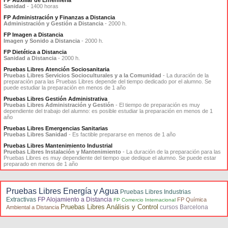
FP Auxiliar de Enfermería
Sanidad
- 1400 horas
FP Administración y Finanzas a Distancia
Administración y Gestión a Distancia
- 2000 h.
FP Imagen a Distancia
Imagen y Sonido a Distancia
- 2000 h.
FP Dietética a Distancia
Sanidad a Distancia
- 2000 h.
Pruebas Libres Atención Sociosanitaria
Pruebas Libres Servicios Socioculturales y a la Comunidad
- La duración de la
preparación para las Pruebas Libres depende del tiempo dedicado por el alumno. Se
puede estudiar la preparación en menos de 1 año
Pruebas Libres Gestión Administrativa
Pruebas Libres Administración y Gestión
- El tiempo de preparación es muy
dependiente del trabajo del alumno: es posible estudiar la preparación en menos de 1
año
Pruebas Libres Emergencias Sanitarias
Pruebas Libres Sanidad
- Es factible prepararse en menos de 1 año
Pruebas Libres Mantenimiento Industrial
Pruebas Libres Instalación y Mantenimiento
- La duración de la preparación para las
Pruebas Libres es muy dependiente del tiempo que dedique el alumno. Se puede estar
preparado en menos de 1 año
Pruebas Libres Energía y Agua
Pruebas Libres Industrias
Extractivas
FP Alojamiento a Distancia
FP Química
FP Comercio Internacional
Pruebas Libres Análisis y Control
cursos Barcelona
Ambiental a Distancia