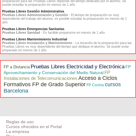
preparación para las Pruebas Libres depende del tiempo dedicado por el alumno. Se
puede estudiar la preparación en menos de 1 año
Pruebas Libres Gestión Administrativa
Pruebas Libres Administración y Gestión
- El tiempo de preparación es muy
dependiente del trabajo del alumno: es posible estudiar la preparación en menos de 1
año
Pruebas Libres Emergencias Sanitarias
Pruebas Libres Sanidad
- Es factible prepararse en menos de 1 año
Pruebas Libres Mantenimiento Industrial
Pruebas Libres Instalación y Mantenimiento
- La duración de la preparación para las
Pruebas Libres es muy dependiente del tiempo que dedique el alumno. Se puede estar
preparado en menos de 1 año
Pruebas Libres Electricidad y Electrónica
FP
FP a Distancia
FP
Aprovechamiento y Conservación del Medio Natural
Acceso a Ciclos
Instalaciones de Telecomunicaciones
Formativos FP de Grado Superior
cursos
FP Cocina
Barcelona
Reglas de uso
Cursos ofrecidos en el Portal
La empresa