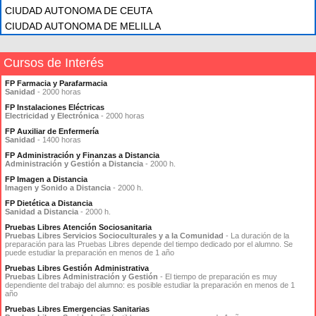
CIUDAD AUTONOMA DE CEUTA
CIUDAD AUTONOMA DE MELILLA
Cursos de Interés
FP Farmacia y Parafarmacia
Sanidad
- 2000 horas
FP Instalaciones Eléctricas
Electricidad y Electrónica
- 2000 horas
FP Auxiliar de Enfermería
Sanidad
- 1400 horas
FP Administración y Finanzas a Distancia
Administración y Gestión a Distancia
- 2000 h.
FP Imagen a Distancia
Imagen y Sonido a Distancia
- 2000 h.
FP Dietética a Distancia
Sanidad a Distancia
- 2000 h.
Pruebas Libres Atención Sociosanitaria
Pruebas Libres Servicios Socioculturales y a la Comunidad
- La duración de la
preparación para las Pruebas Libres depende del tiempo dedicado por el alumno. Se
puede estudiar la preparación en menos de 1 año
Pruebas Libres Gestión Administrativa
Pruebas Libres Administración y Gestión
- El tiempo de preparación es muy
dependiente del trabajo del alumno: es posible estudiar la preparación en menos de 1
año
Pruebas Libres Emergencias Sanitarias