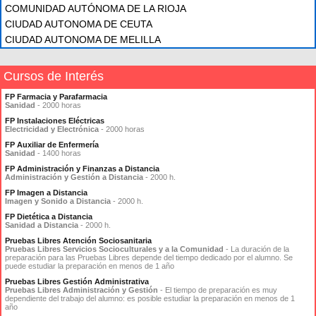
COMUNIDAD AUTÓNOMA DE LA RIOJA
CIUDAD AUTONOMA DE CEUTA
CIUDAD AUTONOMA DE MELILLA
Cursos de Interés
FP Farmacia y Parafarmacia
Sanidad
- 2000 horas
FP Instalaciones Eléctricas
Electricidad y Electrónica
- 2000 horas
FP Auxiliar de Enfermería
Sanidad
- 1400 horas
FP Administración y Finanzas a Distancia
Administración y Gestión a Distancia
- 2000 h.
FP Imagen a Distancia
Imagen y Sonido a Distancia
- 2000 h.
FP Dietética a Distancia
Sanidad a Distancia
- 2000 h.
Pruebas Libres Atención Sociosanitaria
Pruebas Libres Servicios Socioculturales y a la Comunidad
- La duración de la
preparación para las Pruebas Libres depende del tiempo dedicado por el alumno. Se
puede estudiar la preparación en menos de 1 año
Pruebas Libres Gestión Administrativa
Pruebas Libres Administración y Gestión
- El tiempo de preparación es muy
dependiente del trabajo del alumno: es posible estudiar la preparación en menos de 1
año