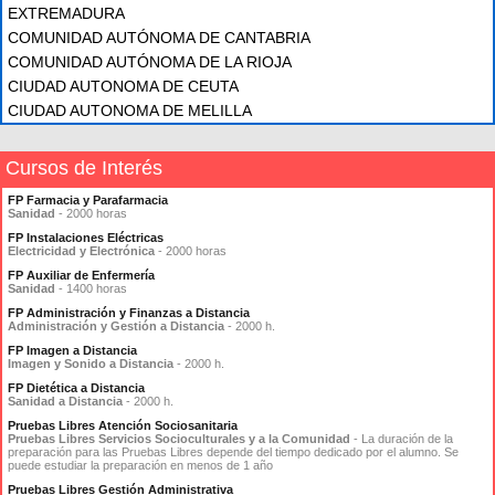
EXTREMADURA
COMUNIDAD AUTÓNOMA DE CANTABRIA
COMUNIDAD AUTÓNOMA DE LA RIOJA
CIUDAD AUTONOMA DE CEUTA
CIUDAD AUTONOMA DE MELILLA
Cursos de Interés
FP Farmacia y Parafarmacia
Sanidad
- 2000 horas
FP Instalaciones Eléctricas
Electricidad y Electrónica
- 2000 horas
FP Auxiliar de Enfermería
Sanidad
- 1400 horas
FP Administración y Finanzas a Distancia
Administración y Gestión a Distancia
- 2000 h.
FP Imagen a Distancia
Imagen y Sonido a Distancia
- 2000 h.
FP Dietética a Distancia
Sanidad a Distancia
- 2000 h.
Pruebas Libres Atención Sociosanitaria
Pruebas Libres Servicios Socioculturales y a la Comunidad
- La duración de la
preparación para las Pruebas Libres depende del tiempo dedicado por el alumno. Se
puede estudiar la preparación en menos de 1 año
Pruebas Libres Gestión Administrativa