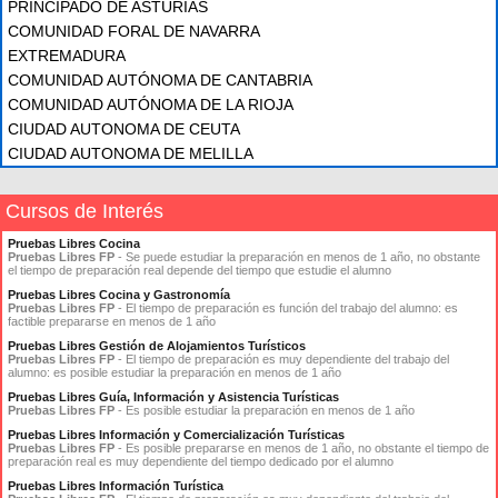
PRINCIPADO DE ASTURIAS
COMUNIDAD FORAL DE NAVARRA
EXTREMADURA
COMUNIDAD AUTÓNOMA DE CANTABRIA
COMUNIDAD AUTÓNOMA DE LA RIOJA
CIUDAD AUTONOMA DE CEUTA
CIUDAD AUTONOMA DE MELILLA
Cursos de Interés
Pruebas Libres Cocina
Pruebas Libres FP
- Se puede estudiar la preparación en menos de 1 año, no obstante
el tiempo de preparación real depende del tiempo que estudie el alumno
Pruebas Libres Cocina y Gastronomía
Pruebas Libres FP
- El tiempo de preparación es función del trabajo del alumno: es
factible prepararse en menos de 1 año
Pruebas Libres Gestión de Alojamientos Turísticos
Pruebas Libres FP
- El tiempo de preparación es muy dependiente del trabajo del
alumno: es posible estudiar la preparación en menos de 1 año
Pruebas Libres Guía, Información y Asistencia Turísticas
Pruebas Libres FP
- Es posible estudiar la preparación en menos de 1 año
Pruebas Libres Información y Comercialización Turísticas
Pruebas Libres FP
- Es posible prepararse en menos de 1 año, no obstante el tiempo de
preparación real es muy dependiente del tiempo dedicado por el alumno
Pruebas Libres Información Turística