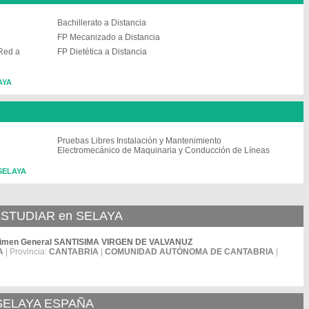
Bachillerato a Distancia
FP Mecanizado a Distancia
 Red a
FP Dietética a Distancia
AYA
Pruebas Libres Instalación y Mantenimiento
Electromecánico de Maquinaria y Conducción de Líneas
 SELAYA
STUDIAR en SELAYA
Régimen General SANTISIMA VIRGEN DE VALVANUZ
A
| Provincia:
CANTABRIA
|
COMUNIDAD AUTÓNOMA DE CANTABRIA
|
 SELAYA ESPAÑA