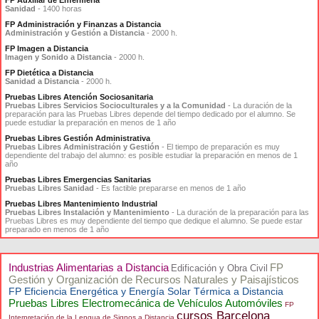
FP Auxiliar de Enfermería
Sanidad
- 1400 horas
FP Administración y Finanzas a Distancia
Administración y Gestión a Distancia
- 2000 h.
FP Imagen a Distancia
Imagen y Sonido a Distancia
- 2000 h.
FP Dietética a Distancia
Sanidad a Distancia
- 2000 h.
Pruebas Libres Atención Sociosanitaria
Pruebas Libres Servicios Socioculturales y a la Comunidad
- La duración de la
preparación para las Pruebas Libres depende del tiempo dedicado por el alumno. Se
puede estudiar la preparación en menos de 1 año
Pruebas Libres Gestión Administrativa
Pruebas Libres Administración y Gestión
- El tiempo de preparación es muy
dependiente del trabajo del alumno: es posible estudiar la preparación en menos de 1
año
Pruebas Libres Emergencias Sanitarias
Pruebas Libres Sanidad
- Es factible prepararse en menos de 1 año
Pruebas Libres Mantenimiento Industrial
Pruebas Libres Instalación y Mantenimiento
- La duración de la preparación para las
Pruebas Libres es muy dependiente del tiempo que dedique el alumno. Se puede estar
preparado en menos de 1 año
Industrias Alimentarias a Distancia
FP
Edificación y Obra Civil
Gestión y Organización de Recursos Naturales y Paisajísticos
FP Eficiencia Energética y Energía Solar Térmica a Distancia
Pruebas Libres Electromecánica de Vehículos Automóviles
FP
cursos Barcelona
Interpretación de la Lengua de Signos a Distancia