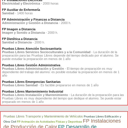
Electricidad y Electrónica
- 2000 horas
FP Auxiliar de Enfermería
Sanidad
- 1400 horas
FP Administración y Finanzas a Distancia
Administración y Gestión a Distancia
- 2000 h.
FP Imagen a Distancia
Imagen y Sonido a Distancia
- 2000 h.
FP Dietética a Distancia
Sanidad a Distancia
- 2000 h.
Pruebas Libres Atención Sociosanitaria
Pruebas Libres Servicios Socioculturales y a la Comunidad
- La duración de la
preparación para las Pruebas Libres depende del tiempo dedicado por el alumno. Se
puede estudiar la preparación en menos de 1 año
Pruebas Libres Gestión Administrativa
Pruebas Libres Administración y Gestión
- El tiempo de preparación es muy
dependiente del trabajo del alumno: es posible estudiar la preparación en menos de 1
año
Pruebas Libres Emergencias Sanitarias
Pruebas Libres Sanidad
- Es factible prepararse en menos de 1 año
Pruebas Libres Mantenimiento Industrial
Pruebas Libres Instalación y Mantenimiento
- La duración de la preparación para las
Pruebas Libres es muy dependiente del tiempo que dedique el alumno. Se puede estar
preparado en menos de 1 año
Pruebas Libres Transporte y Mantenimiento de Vehículos
Pruebas Libres Edificación y
FP Instalaciones
Obra Civil
FP Animación de Actividades Físicas y Deportivas
de Producción de Calor
FP Desarrollo de