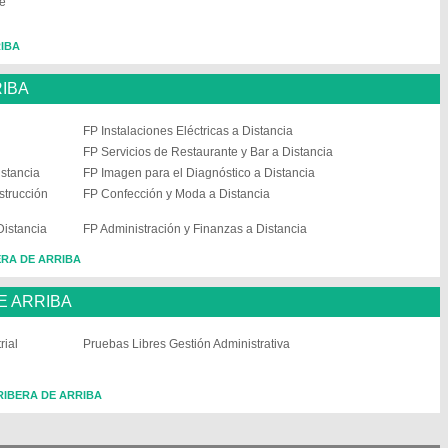
de
RIBA
RIBA
FP Instalaciones Eléctricas a Distancia
FP Servicios de Restaurante y Bar a Distancia
istancia
FP Imagen para el Diagnóstico a Distancia
strucción
FP Confección y Moda a Distancia
Distancia
FP Administración y Finanzas a Distancia
BERA DE ARRIBA
E ARRIBA
rial
Pruebas Libres Gestión Administrativa
n RIBERA DE ARRIBA