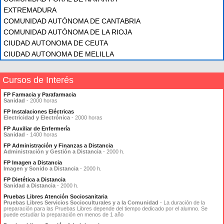
EXTREMADURA
COMUNIDAD AUTÓNOMA DE CANTABRIA
COMUNIDAD AUTÓNOMA DE LA RIOJA
CIUDAD AUTONOMA DE CEUTA
CIUDAD AUTONOMA DE MELILLA
Cursos de Interés
FP Farmacia y Parafarmacia
Sanidad
- 2000 horas
FP Instalaciones Eléctricas
Electricidad y Electrónica
- 2000 horas
FP Auxiliar de Enfermería
Sanidad
- 1400 horas
FP Administración y Finanzas a Distancia
Administración y Gestión a Distancia
- 2000 h.
FP Imagen a Distancia
Imagen y Sonido a Distancia
- 2000 h.
FP Dietética a Distancia
Sanidad a Distancia
- 2000 h.
Pruebas Libres Atención Sociosanitaria
Pruebas Libres Servicios Socioculturales y a la Comunidad
- La duración de la
preparación para las Pruebas Libres depende del tiempo dedicado por el alumno. Se
puede estudiar la preparación en menos de 1 año