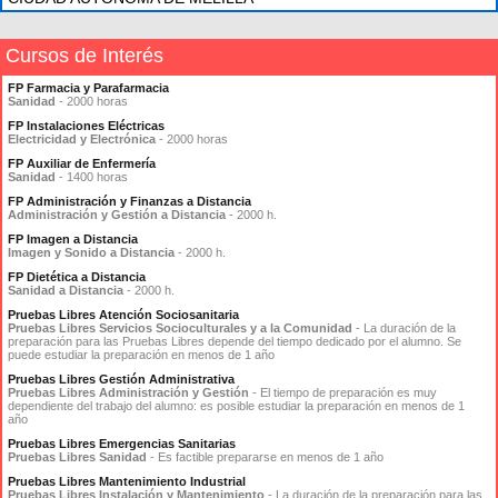
Cursos de Interés
FP Farmacia y Parafarmacia
Sanidad
- 2000 horas
FP Instalaciones Eléctricas
Electricidad y Electrónica
- 2000 horas
FP Auxiliar de Enfermería
Sanidad
- 1400 horas
FP Administración y Finanzas a Distancia
Administración y Gestión a Distancia
- 2000 h.
FP Imagen a Distancia
Imagen y Sonido a Distancia
- 2000 h.
FP Dietética a Distancia
Sanidad a Distancia
- 2000 h.
Pruebas Libres Atención Sociosanitaria
Pruebas Libres Servicios Socioculturales y a la Comunidad
- La duración de la
preparación para las Pruebas Libres depende del tiempo dedicado por el alumno. Se
puede estudiar la preparación en menos de 1 año
Pruebas Libres Gestión Administrativa
Pruebas Libres Administración y Gestión
- El tiempo de preparación es muy
dependiente del trabajo del alumno: es posible estudiar la preparación en menos de 1
año
Pruebas Libres Emergencias Sanitarias
Pruebas Libres Sanidad
- Es factible prepararse en menos de 1 año
Pruebas Libres Mantenimiento Industrial
Pruebas Libres Instalación y Mantenimiento
- La duración de la preparación para las