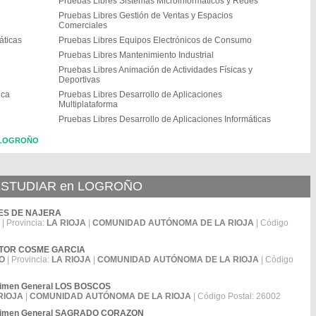
Pruebas Libres Sistemas Microinformáticos y Redes
Pruebas Libres Gestión de Ventas y Espacios
Comerciales
áticas
Pruebas Libres Equipos Electrónicos de Consumo
Pruebas Libres Mantenimiento Industrial
Pruebas Libres Animación de Actividades Físicas y
Deportivas
ica
Pruebas Libres Desarrollo de Aplicaciones
Multiplataforma
Pruebas Libres Desarrollo de Aplicaciones Informáticas
n LOGROÑO
STUDIAR en LOGROÑO
QUES DE NAJERA
| Provincia:
LA RIOJA
|
COMUNIDAD AUTÓNOMA DE LA RIOJA
| Código
NVENTOR COSME GARCIA
O
| Provincia:
LA RIOJA
|
COMUNIDAD AUTÓNOMA DE LA RIOJA
| Código
égimen General LOS BOSCOS
RIOJA
|
COMUNIDAD AUTÓNOMA DE LA RIOJA
| Código Postal: 26002
Régimen General SAGRADO CORAZON