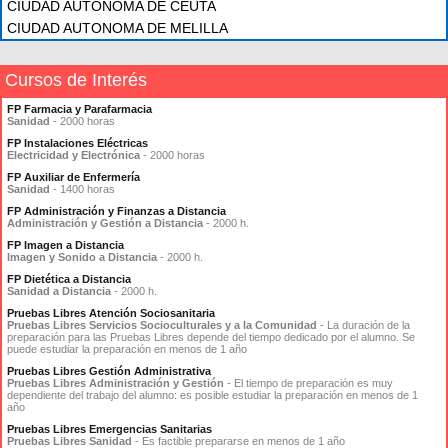
CIUDAD AUTONOMA DE CEUTA
CIUDAD AUTONOMA DE MELILLA
Cursos de Interés
FP Farmacia y Parafarmacia
Sanidad
- 2000 horas
FP Instalaciones Eléctricas
Electricidad y Electrónica
- 2000 horas
FP Auxiliar de Enfermería
Sanidad
- 1400 horas
FP Administración y Finanzas a Distancia
Administración y Gestión a Distancia
- 2000 h.
FP Imagen a Distancia
Imagen y Sonido a Distancia
- 2000 h.
FP Dietética a Distancia
Sanidad a Distancia
- 2000 h.
Pruebas Libres Atención Sociosanitaria
Pruebas Libres Servicios Socioculturales y a la Comunidad
- La duración de la
preparación para las Pruebas Libres depende del tiempo dedicado por el alumno. Se
puede estudiar la preparación en menos de 1 año
Pruebas Libres Gestión Administrativa
Pruebas Libres Administración y Gestión
- El tiempo de preparación es muy
dependiente del trabajo del alumno: es posible estudiar la preparación en menos de 1
año
Pruebas Libres Emergencias Sanitarias
Pruebas Libres Sanidad
- Es factible prepararse en menos de 1 año