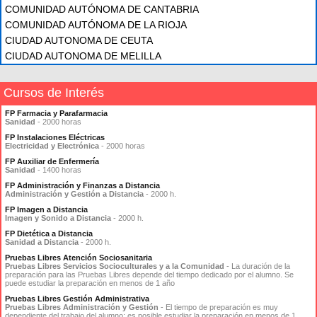
COMUNIDAD AUTÓNOMA DE CANTABRIA
COMUNIDAD AUTÓNOMA DE LA RIOJA
CIUDAD AUTONOMA DE CEUTA
CIUDAD AUTONOMA DE MELILLA
Cursos de Interés
FP Farmacia y Parafarmacia
Sanidad
- 2000 horas
FP Instalaciones Eléctricas
Electricidad y Electrónica
- 2000 horas
FP Auxiliar de Enfermería
Sanidad
- 1400 horas
FP Administración y Finanzas a Distancia
Administración y Gestión a Distancia
- 2000 h.
FP Imagen a Distancia
Imagen y Sonido a Distancia
- 2000 h.
FP Dietética a Distancia
Sanidad a Distancia
- 2000 h.
Pruebas Libres Atención Sociosanitaria
Pruebas Libres Servicios Socioculturales y a la Comunidad
- La duración de la
preparación para las Pruebas Libres depende del tiempo dedicado por el alumno. Se
puede estudiar la preparación en menos de 1 año
Pruebas Libres Gestión Administrativa
Pruebas Libres Administración y Gestión
- El tiempo de preparación es muy
dependiente del trabajo del alumno: es posible estudiar la preparación en menos de 1