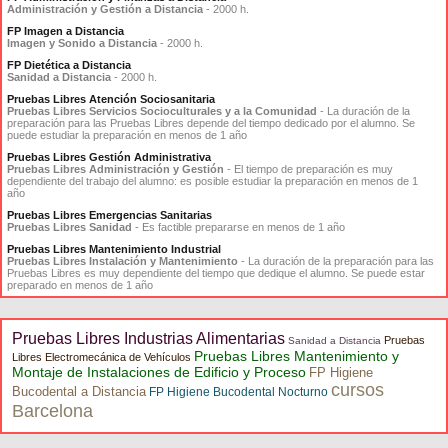
Administración y Gestión a Distancia
- 2000 h.
FP Imagen a Distancia
Imagen y Sonido a Distancia
- 2000 h.
FP Dietética a Distancia
Sanidad a Distancia
- 2000 h.
Pruebas Libres Atención Sociosanitaria
Pruebas Libres Servicios Socioculturales y a la Comunidad
- La duración de la
preparación para las Pruebas Libres depende del tiempo dedicado por el alumno. Se
puede estudiar la preparación en menos de 1 año
Pruebas Libres Gestión Administrativa
Pruebas Libres Administración y Gestión
- El tiempo de preparación es muy
dependiente del trabajo del alumno: es posible estudiar la preparación en menos de 1
año
Pruebas Libres Emergencias Sanitarias
Pruebas Libres Sanidad
- Es factible prepararse en menos de 1 año
Pruebas Libres Mantenimiento Industrial
Pruebas Libres Instalación y Mantenimiento
- La duración de la preparación para las
Pruebas Libres es muy dependiente del tiempo que dedique el alumno. Se puede estar
preparado en menos de 1 año
Pruebas Libres Industrias Alimentarias
Pruebas
Sanidad a Distancia
Pruebas Libres Mantenimiento y
Libres Electromecánica de Vehículos
Montaje de Instalaciones de Edificio y Proceso
FP Higiene
cursos
Bucodental a Distancia
FP Higiene Bucodental Nocturno
Barcelona