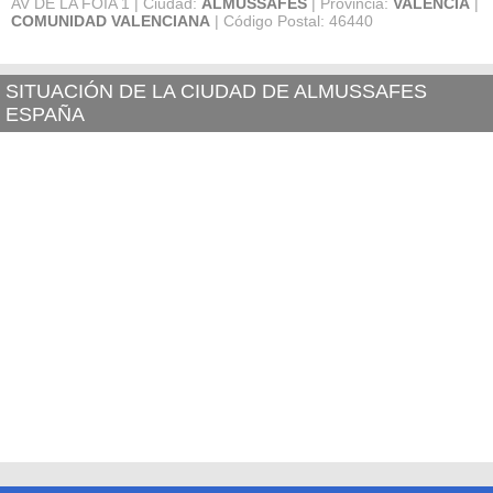
AV DE LA FOIA 1 | Ciudad:
ALMUSSAFES
| Provincia:
VALENCIA
|
COMUNIDAD VALENCIANA
| Código Postal: 46440
SITUACIÓN DE LA CIUDAD DE ALMUSSAFES
ESPAÑA