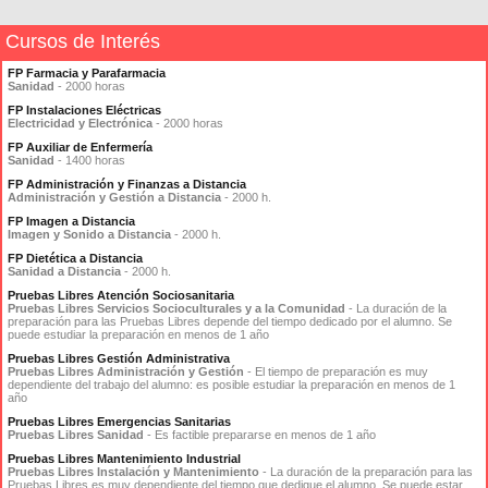
Cursos de Interés
FP Farmacia y Parafarmacia
Sanidad
- 2000 horas
FP Instalaciones Eléctricas
Electricidad y Electrónica
- 2000 horas
FP Auxiliar de Enfermería
Sanidad
- 1400 horas
FP Administración y Finanzas a Distancia
Administración y Gestión a Distancia
- 2000 h.
FP Imagen a Distancia
Imagen y Sonido a Distancia
- 2000 h.
FP Dietética a Distancia
Sanidad a Distancia
- 2000 h.
Pruebas Libres Atención Sociosanitaria
Pruebas Libres Servicios Socioculturales y a la Comunidad
- La duración de la
preparación para las Pruebas Libres depende del tiempo dedicado por el alumno. Se
puede estudiar la preparación en menos de 1 año
Pruebas Libres Gestión Administrativa
Pruebas Libres Administración y Gestión
- El tiempo de preparación es muy
dependiente del trabajo del alumno: es posible estudiar la preparación en menos de 1
año
Pruebas Libres Emergencias Sanitarias
Pruebas Libres Sanidad
- Es factible prepararse en menos de 1 año
Pruebas Libres Mantenimiento Industrial
Pruebas Libres Instalación y Mantenimiento
- La duración de la preparación para las
Pruebas Libres es muy dependiente del tiempo que dedique el alumno. Se puede estar