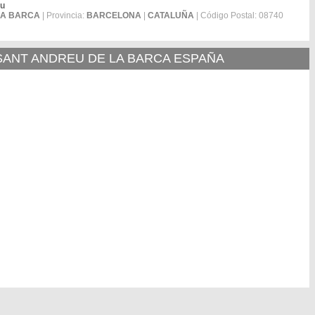
au
LA BARCA
| Provincia:
BARCELONA
|
CATALUÑA
| Código Postal: 08740
 SANT ANDREU DE LA BARCA ESPAÑA