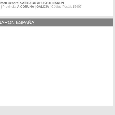
Régimen General SANTIAGO APOSTOL NARON
N
| Provincia:
A CORUÑA
|
GALICIA
| Código Postal: 15407
 NARON ESPAÑA