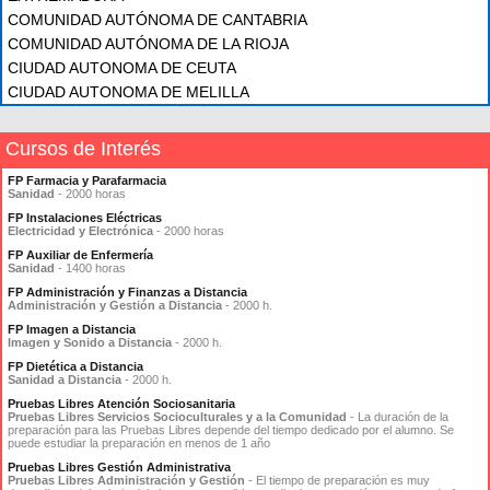
COMUNIDAD AUTÓNOMA DE CANTABRIA
COMUNIDAD AUTÓNOMA DE LA RIOJA
CIUDAD AUTONOMA DE CEUTA
CIUDAD AUTONOMA DE MELILLA
Cursos de Interés
FP Farmacia y Parafarmacia
Sanidad
- 2000 horas
FP Instalaciones Eléctricas
Electricidad y Electrónica
- 2000 horas
FP Auxiliar de Enfermería
Sanidad
- 1400 horas
FP Administración y Finanzas a Distancia
Administración y Gestión a Distancia
- 2000 h.
FP Imagen a Distancia
Imagen y Sonido a Distancia
- 2000 h.
FP Dietética a Distancia
Sanidad a Distancia
- 2000 h.
Pruebas Libres Atención Sociosanitaria
Pruebas Libres Servicios Socioculturales y a la Comunidad
- La duración de la
preparación para las Pruebas Libres depende del tiempo dedicado por el alumno. Se
puede estudiar la preparación en menos de 1 año
Pruebas Libres Gestión Administrativa
Pruebas Libres Administración y Gestión
- El tiempo de preparación es muy