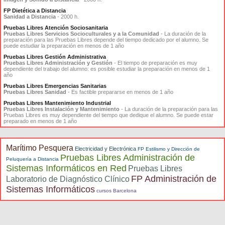
FP Dietética a Distancia
Sanidad a Distancia
- 2000 h.
Pruebas Libres Atención Sociosanitaria
Pruebas Libres Servicios Socioculturales y a la Comunidad
- La duración de la
preparación para las Pruebas Libres depende del tiempo dedicado por el alumno. Se
puede estudiar la preparación en menos de 1 año
Pruebas Libres Gestión Administrativa
Pruebas Libres Administración y Gestión
- El tiempo de preparación es muy
dependiente del trabajo del alumno: es posible estudiar la preparación en menos de 1
año
Pruebas Libres Emergencias Sanitarias
Pruebas Libres Sanidad
- Es factible prepararse en menos de 1 año
Pruebas Libres Mantenimiento Industrial
Pruebas Libres Instalación y Mantenimiento
- La duración de la preparación para las
Pruebas Libres es muy dependiente del tiempo que dedique el alumno. Se puede estar
preparado en menos de 1 año
Marítimo Pesquera
Electricidad y Electrónica
FP Estilismo y Dirección de
Pruebas Libres Administración de
Peluquería a Distancia
Sistemas Informáticos en Red
Pruebas Libres
FP Administración de
Laboratorio de Diagnóstico Clínico
Sistemas Informáticos
cursos Barcelona