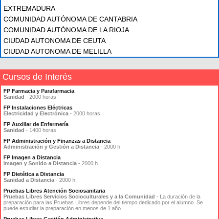
EXTREMADURA
COMUNIDAD AUTÓNOMA DE CANTABRIA
COMUNIDAD AUTÓNOMA DE LA RIOJA
CIUDAD AUTONOMA DE CEUTA
CIUDAD AUTONOMA DE MELILLA
Cursos de Interés
FP Farmacia y Parafarmacia
Sanidad
- 2000 horas
FP Instalaciones Eléctricas
Electricidad y Electrónica
- 2000 horas
FP Auxiliar de Enfermería
Sanidad
- 1400 horas
FP Administración y Finanzas a Distancia
Administración y Gestión a Distancia
- 2000 h.
FP Imagen a Distancia
Imagen y Sonido a Distancia
- 2000 h.
FP Dietética a Distancia
Sanidad a Distancia
- 2000 h.
Pruebas Libres Atención Sociosanitaria
Pruebas Libres Servicios Socioculturales y a la Comunidad
- La duración de la
preparación para las Pruebas Libres depende del tiempo dedicado por el alumno. Se
puede estudiar la preparación en menos de 1 año