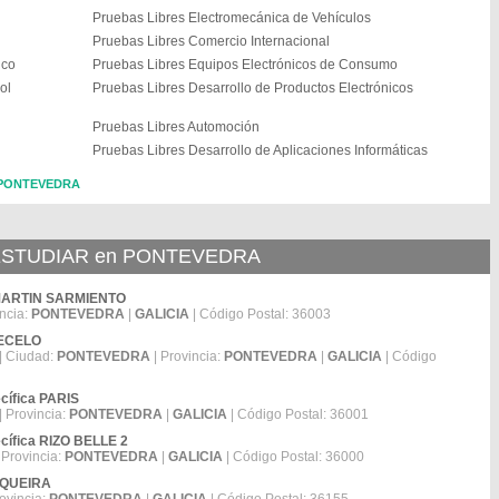
Pruebas Libres Electromecánica de Vehículos
Pruebas Libres Comercio Internacional
ico
Pruebas Libres Equipos Electrónicos de Consumo
ol
Pruebas Libres Desarrollo de Productos Electrónicos
Pruebas Libres Automoción
Pruebas Libres Desarrollo de Aplicaciones Informáticas
n PONTEVEDRA
STUDIAR en PONTEVEDRA
EI MARTIN SARMIENTO
incia:
PONTEVEDRA
|
GALICIA
| Código Postal: 36003
TECELO
| Ciudad:
PONTEVEDRA
| Provincia:
PONTEVEDRA
|
GALICIA
| Código
cífica PARIS
| Provincia:
PONTEVEDRA
|
GALICIA
| Código Postal: 36001
ecífica RIZO BELLE 2
 Provincia:
PONTEVEDRA
|
GALICIA
| Código Postal: 36000
UNQUEIRA