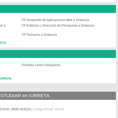
FP Desarrollo de Aplicaciones Web a Distancia
or a
FP Estilismo y Dirección de Peluquería a Distancia
FP Farmacia a Distancia
RRETA
Pruebas Libres Peluquería
 IURRETA
STUDIAR en IURRETA
ZCAYA
|
PAÍS VASCO
| Código Postal: 48215