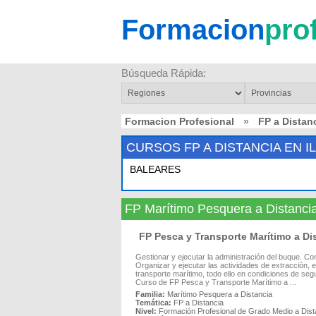
Formacion
pro
Búsqueda Rápida:
Formacion Profesional
»
FP a Distan
CURSOS FP A DISTANCIA EN I
BALEARES
FP Marítimo Pesquera a Distanc
FP Pesca y Transporte Marítimo a D
Gestionar y ejecutar la administración del buque. Co
Organizar y ejecutar las actividades de extracción, 
transporte marítimo, todo ello en condiciones de seg
Curso de FP Pesca y Transporte Marítimo a ...
Familia:
Marítimo Pesquera a Distancia
Temática:
FP a Distancia
Nivel:
Formación Profesional de Grado Medio a Dist