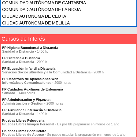
COMUNIDAD AUTÓNOMA DE CANTABRIA
COMUNIDAD AUTÓNOMA DE LA RIOJA
CIUDAD AUTONOMA DE CEUTA
CIUDAD AUTONOMA DE MELILLA
Cursos de Interés
FP Higiene Bucodental a Distancia
Sanidad a Distancia
- 1400 h.
FP Dietética a Distancia
Sanidad a Distancia
- 2000 h.
FP Educación Infantil a Distancia
Servicios Socioculturales y a la Comunidad a Distancia
- 2000 h.
FP Desarrollo de Aplicaciones Web
Informática y Comunicaciones
- 2000 horas
FP Cuidados Auxiliares de Enfermería
Sanidad
- 1400 horas
FP Administración y Finanzas
Administración y Gestión
- 2000 horas
FP Auxiliar de Enfermería a Distancia
Sanidad a Distancia
- 1400 h.
Pruebas Libres Peluquería
Pruebas Libres Imagen Personal
- Es posible prepararse en menos de 1 año
Pruebas Libres Bachillerato
Pruebas Libres de Acceso
- Se puede estudiar la preparación en menos de 1 año