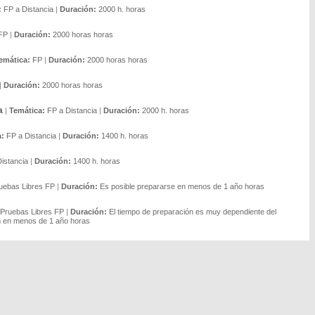
:
FP a Distancia
|
Duración:
2000 h. horas
FP
|
Duración:
2000 horas horas
emática:
FP
|
Duración:
2000 horas horas
|
Duración:
2000 horas horas
a
|
Temática:
FP a Distancia
|
Duración:
2000 h. horas
a:
FP a Distancia
|
Duración:
1400 h. horas
istancia
|
Duración:
1400 h. horas
uebas Libres FP
|
Duración:
Es posible prepararse en menos de 1 año horas
Pruebas Libres FP
|
Duración:
El tiempo de preparación es muy dependiente del
ón en menos de 1 año horas