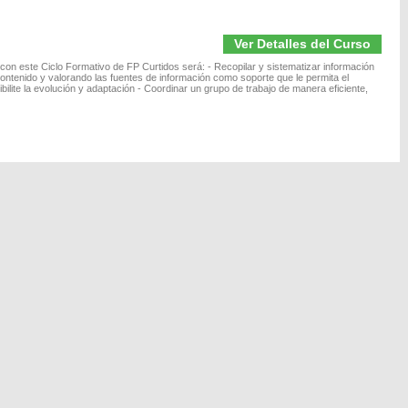
Ver Detalles del Curso
con este Ciclo Formativo de FP Curtidos será: - Recopilar y sistematizar información
contenido y valorando las fuentes de información como soporte que le permita el
ilite la evolución y adaptación - Coordinar un grupo de trabajo de manera eficiente,