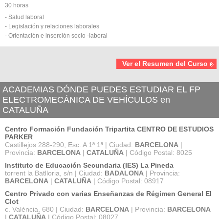
30 horas
- Salud laboral
- Legislación y relaciones laborales
- Orientación e inserción socio -Iaboral
Ver el Resumen del Curso
ACADEMIAS DÓNDE PUEDES ESTUDIAR EL FP
ELECTROMECÁNICA DE VEHÍCULOS en
CATALUÑA
Centro Formación Fundación Tripartita CENTRO DE ESTUDIOS
PARKER
Castillejos 288-290, Esc. A 1ª 1ª | Ciudad:
BARCELONA
|
Provincia:
BARCELONA
|
CATALUÑA
| Código Postal: 8025
Instituto de Educación Secundaria (IES) La Pineda
torrent la Batlloria, s/n | Ciudad:
BADALONA
| Provincia:
BARCELONA
|
CATALUÑA
| Código Postal: 08917
Centro Privado con varias Enseñanzas de Régimen General El
Clot
c. València, 680 | Ciudad:
BARCELONA
| Provincia:
BARCELONA
|
CATALUÑA
| Código Postal: 08027