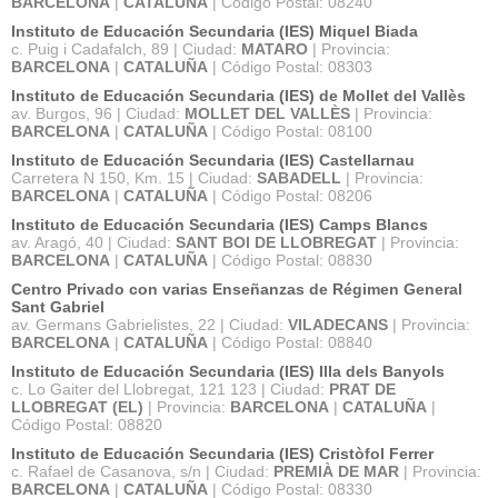
BARCELONA
|
CATALUÑA
| Código Postal: 08240
Instituto de Educación Secundaria (IES) Miquel Biada
c. Puig i Cadafalch, 89 | Ciudad:
MATARO
| Provincia:
BARCELONA
|
CATALUÑA
| Código Postal: 08303
Instituto de Educación Secundaria (IES) de Mollet del Vallès
av. Burgos, 96 | Ciudad:
MOLLET DEL VALLÈS
| Provincia:
BARCELONA
|
CATALUÑA
| Código Postal: 08100
Instituto de Educación Secundaria (IES) Castellarnau
Carretera N 150, Km. 15 | Ciudad:
SABADELL
| Provincia:
BARCELONA
|
CATALUÑA
| Código Postal: 08206
Instituto de Educación Secundaria (IES) Camps Blancs
av. Aragó, 40 | Ciudad:
SANT BOI DE LLOBREGAT
| Provincia:
BARCELONA
|
CATALUÑA
| Código Postal: 08830
Centro Privado con varias Enseñanzas de Régimen General
Sant Gabriel
av. Germans Gabrielistes, 22 | Ciudad:
VILADECANS
| Provincia:
BARCELONA
|
CATALUÑA
| Código Postal: 08840
Instituto de Educación Secundaria (IES) Illa dels Banyols
c. Lo Gaiter del Llobregat, 121 123 | Ciudad:
PRAT DE
LLOBREGAT (EL)
| Provincia:
BARCELONA
|
CATALUÑA
|
Código Postal: 08820
Instituto de Educación Secundaria (IES) Cristòfol Ferrer
c. Rafael de Casanova, s/n | Ciudad:
PREMIÀ DE MAR
| Provincia:
BARCELONA
|
CATALUÑA
| Código Postal: 08330