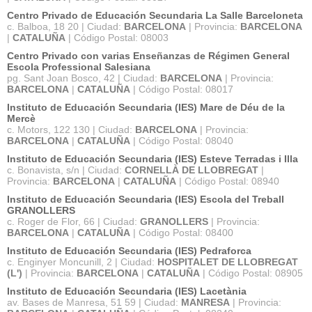
Centro Privado de Educación Secundaria La Salle Barceloneta
c. Balboa, 18 20 | Ciudad:
BARCELONA
| Provincia:
BARCELONA
|
CATALUÑA
| Código Postal: 08003
Centro Privado con varias Enseñanzas de Régimen General
Escola Professional Salesiana
pg. Sant Joan Bosco, 42 | Ciudad:
BARCELONA
| Provincia:
BARCELONA
|
CATALUÑA
| Código Postal: 08017
Instituto de Educación Secundaria (IES) Mare de Déu de la
Mercè
c. Motors, 122 130 | Ciudad:
BARCELONA
| Provincia:
BARCELONA
|
CATALUÑA
| Código Postal: 08040
Instituto de Educación Secundaria (IES) Esteve Terradas i Illa
c. Bonavista, s/n | Ciudad:
CORNELLÀ DE LLOBREGAT
|
Provincia:
BARCELONA
|
CATALUÑA
| Código Postal: 08940
Instituto de Educación Secundaria (IES) Escola del Treball
GRANOLLERS
c. Roger de Flor, 66 | Ciudad:
GRANOLLERS
| Provincia:
BARCELONA
|
CATALUÑA
| Código Postal: 08400
Instituto de Educación Secundaria (IES) Pedraforca
c. Enginyer Moncunill, 2 | Ciudad:
HOSPITALET DE LLOBREGAT
(L')
| Provincia:
BARCELONA
|
CATALUÑA
| Código Postal: 08905
Instituto de Educación Secundaria (IES) Lacetània
av. Bases de Manresa, 51 59 | Ciudad:
MANRESA
| Provincia: