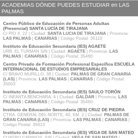
ACADEMIAS DÓNDE PUEDES ESTUDIAR en LAS
PALMAS
Centro Público de Educación de Personas Adultas
(Presencial) SANTA LUCÍA DE TIRAJANA
C/ PÍO X, 22 | Ciudad:
SANTA LUCIA DE TIRAJANA
| Provincia:
LAS PALMAS
|
CANARIAS
| Código Postal: 35110
Instituto de Educación Secundaria (IES) AGAETE
URB. EL TURMAN S/N | Ciudad:
AGAETE
| Provincia:
LAS
PALMAS
|
CANARIAS
| Código Postal: 35480
Centro Privado de Formación Profesional Específica ESCUELA
INTERNACIONAL DE ESTUDIOS EMPRESARIALES
C/ BRAVO MURILLO, 38 | Ciudad:
PALMAS DE GRAN CANARIA
(LAS)
| Provincia:
LAS PALMAS
|
CANARIAS
| Código Postal:
35003
Instituto de Educación Secundaria (IES) SAULO TORÓN
C/ INFANTA BENCHARA, 4 | Ciudad:
GALDAR
| Provincia:
LAS
PALMAS
|
CANARIAS
| Código Postal: 35460
Instituto de Educación Secundaria (IES) CRUZ DE PIEDRA
CTRA. GENERAL DEL NORTE, 40, KM. 2 | Ciudad:
PALMAS DE
GRAN CANARIA (LAS)
| Provincia:
LAS PALMAS
|
CANARIAS
|
Código Postal: 35013
Instituto de Educación Secundaria (IES) VEGA DE SAN MATEO
CUATRO CAMINOS, S/N | Ciudad:
VEGA DE SAN MATEO
|