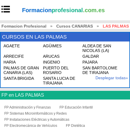
Formacion
profesional
.com.es
Formacion Profesional
»
Cursos CANARIAS
»
LAS PALMAS
CURSOS EN LAS PALMAS
AGAETE
AGÜIMES
ALDEA DE SAN
NICOLAS (LA)
ARRECIFE
ARUCAS
GALDAR
HARIA
INGENIO
PAJARA
PALMAS DE GRAN
PUERTO DEL
SAN BARTOLOME
CANARIA (LAS)
ROSARIO
DE TIRAJANA
Desplegar todas»
SANTA BRIGIDA
SANTA LUCIA DE
TIRAJANA
FP en LAS PALMAS
FP Administración y Finanzas
FP Educación Infantil
FP Sistemas Microinformáticos y Redes
FP Instalaciones Eléctricas y Automáticas
FP Electromecánica de Vehículos
FP Dietética