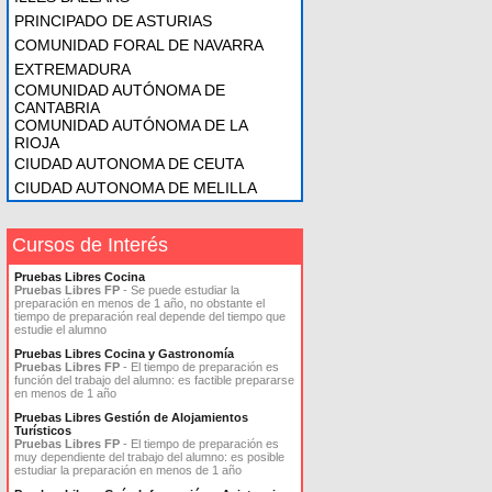
PRINCIPADO DE ASTURIAS
COMUNIDAD FORAL DE NAVARRA
EXTREMADURA
COMUNIDAD AUTÓNOMA DE
CANTABRIA
COMUNIDAD AUTÓNOMA DE LA
RIOJA
CIUDAD AUTONOMA DE CEUTA
CIUDAD AUTONOMA DE MELILLA
Cursos de Interés
Pruebas Libres Cocina
Pruebas Libres FP
- Se puede estudiar la
preparación en menos de 1 año, no obstante el
tiempo de preparación real depende del tiempo que
estudie el alumno
Pruebas Libres Cocina y Gastronomía
Pruebas Libres FP
- El tiempo de preparación es
función del trabajo del alumno: es factible prepararse
en menos de 1 año
Pruebas Libres Gestión de Alojamientos
Turísticos
Pruebas Libres FP
- El tiempo de preparación es
muy dependiente del trabajo del alumno: es posible
estudiar la preparación en menos de 1 año