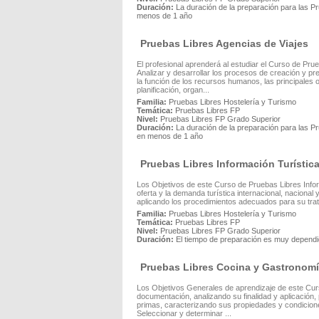
Duración:
La duración de la preparación para las P
menos de 1 año
Pruebas Libres Agencias de Viajes
El profesional aprenderá al estudiar el Curso de Pru
Analizar y desarrollar los procesos de creación y pre
la función de los recursos humanos, las principales 
planificación, organ...
Familia:
Pruebas Libres Hostelería y Turismo
Temática:
Pruebas Libres FP
Nivel:
Pruebas Libres FP Grado Superior
Duración:
La duración de la preparación para las Pr
en menos de 1 año
Pruebas Libres Información Turístic
Los Objetivos de este Curso de Pruebas Libres Inform
oferta y la demanda turística internacional, nacional y
aplicando los procedimientos adecuados para su trata
Familia:
Pruebas Libres Hostelería y Turismo
Temática:
Pruebas Libres FP
Nivel:
Pruebas Libres FP Grado Superior
Duración:
El tiempo de preparación es muy dependie
Pruebas Libres Cocina y Gastronom
Los Objetivos Generales de aprendizaje de este Cur
documentación, analizando su finalidad y aplicación,
primas, caracterizando sus propiedades y condicione
Seleccionar y determinar ...