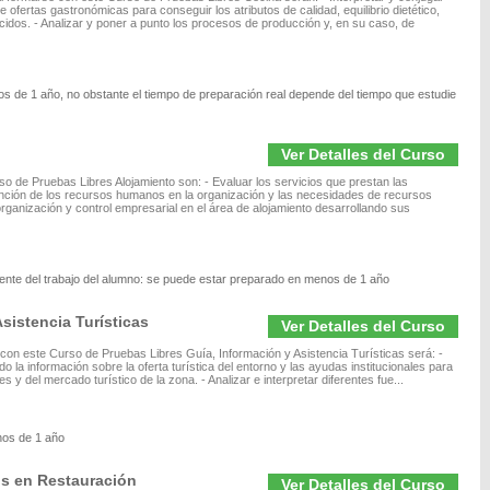
de ofertas gastronómicas para conseguir los atributos de calidad, equilibrio dietético,
idos. - Analizar y poner a punto los procesos de producción y, en su caso, de
s de 1 año, no obstante el tiempo de preparación real depende del tiempo que estudie
Ver Detalles del Curso
o de Pruebas Libres Alojamiento son: - Evaluar los servicios que prestan las
 función de los recursos humanos en la organización y las necesidades de recursos
, organización y control empresarial en el área de alojamiento desarrollando sus
ente del trabajo del alumno: se puede estar preparado en menos de 1 año
sistencia Turísticas
Ver Detalles del Curso
 con este Curso de Pruebas Libres Guía, Información y Asistencia Turísticas será: -
do la información sobre la oferta turística del entorno y las ayudas institucionales para
les y del mercado turístico de la zona. - Analizar e interpretar diferentes fue...
nos de 1 año
os en Restauración
Ver Detalles del Curso