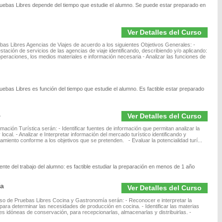
ruebas Libres depende del tiempo que estudie el alumno. Se puede estar preparado en
Ver Detalles del Curso
ebas Libres Agencias de Viajes de acuerdo a los siguientes Objetivos Generales: -
stación de servicios de las agencias de viaje identificando, describiendo y/o aplicando:
operaciones, los medios materiales e información necesaria - Analizar las funciones de
uebas Libres es función del tiempo que estudie el alumno. Es factible estar preparado
a
Ver Detalles del Curso
ación Turística serán: - Identificar fuentes de información que permitan analizar la
 local. - Analizar e Interpretar información del mercado turístico identificando y
miento conforme a los objetivos que se pretenden. - Evaluar la potencialidad turí...
nte del trabajo del alumno: es factible estudiar la preparación en menos de 1 año
ía
Ver Detalles del Curso
so de Pruebas Libres Cocina y Gastronomía serán: - Reconocer e interpretar la
 para determinar las necesidades de producción en cocina. - Identificar las materias
s idóneas de conservación, para recepcionarlas, almacenarlas y distribuirlas. -