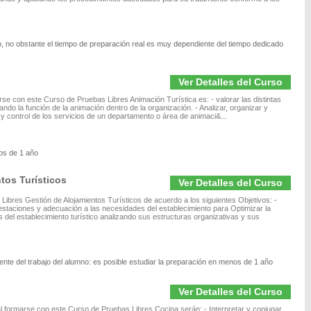
, no obstante el tiempo de preparación real es muy dependiente del tiempo dedicado
Ver Detalles del Curso
rse con este Curso de Pruebas Libres Animación Turística es: - valorar las distintas
ando la función de la animación dentro de la organización. - Analizar, organizar y
 y control de los servicios de un departamento o área de animaci&...
os de 1 año
tos Turísticos
Ver Detalles del Curso
Libres Gestión de Alojamientos Turísticos de acuerdo a los siguientes Objetivos: -
restaciones y adecuación a las necesidades del establecimiento para Optimizar la
s del establecimiento turístico analizando sus estructuras organizativas y sus
nte del trabajo del alumno: es posible estudiar la preparación en menos de 1 año
Ver Detalles del Curso
 formarse con este Curso de Pruebas Libres Cocina serán: - Interpretar y conjugar