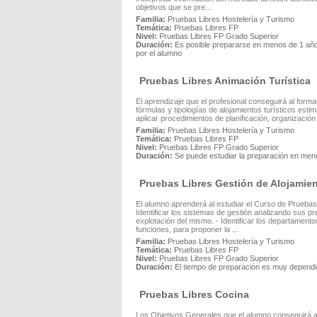
objetivos que se pre...
Familia:
Pruebas Libres Hostelería y Turismo
Temática:
Pruebas Libres FP
Nivel:
Pruebas Libres FP Grado Superior
Duración:
Es posible prepararse en menos de 1 año
por el alumno
Pruebas Libres Animación Turística
El aprendizaje que el profesional conseguirá al forma
fórmulas y tipologías de alojamientos turísticos estim
aplicar procedimientos de planificación, organización
Familia:
Pruebas Libres Hostelería y Turismo
Temática:
Pruebas Libres FP
Nivel:
Pruebas Libres FP Grado Superior
Duración:
Se puede estudiar la preparación en men
Pruebas Libres Gestión de Alojamien
El alumno aprenderá al estudiar el Curso de Pruebas 
Identificar los sistemas de gestión analizando sus p
explotación del mismo. - Identificar los departamento
funciones, para proponer la ...
Familia:
Pruebas Libres Hostelería y Turismo
Temática:
Pruebas Libres FP
Nivel:
Pruebas Libres FP Grado Superior
Duración:
El tiempo de preparación es muy dependie
Pruebas Libres Cocina
Los Objetivos Generales que el alumno conseguirá al