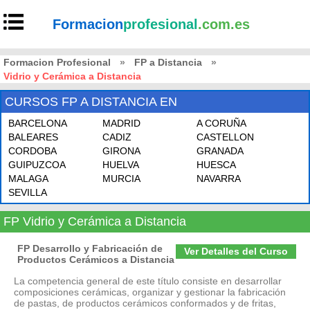
Formacion
profesional
.com.es
Formacion Profesional
»
FP a Distancia
»
Vidrio y Cerámica a Distancia
CURSOS FP A DISTANCIA EN
BARCELONA
MADRID
A CORUÑA
BALEARES
CADIZ
CASTELLON
CORDOBA
GIRONA
GRANADA
GUIPUZCOA
HUELVA
HUESCA
MALAGA
MURCIA
NAVARRA
SEVILLA
FP Vidrio y Cerámica a Distancia
FP Desarrollo y Fabricación de
Ver Detalles del Curso
Productos Cerámicos a Distancia
La competencia general de este título consiste en desarrollar
composiciones cerámicas, organizar y gestionar la fabricación
de pastas, de productos cerámicos conformados y de fritas,