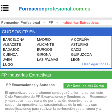
Formacion
profesional
.com.es
Formacion Profesional
»
FP
»
Industrias Extractivas
CURSOS FP EN
BARCELONA
MADRID
A CORUÑA
ALBACETE
ALICANTE
ASTURIAS
BADAJOZ
BURGOS
CADIZ
CUENCA
GIRONA
GUIPUZCOA
JAEN
LAS PALMAS
LEON
Desplegar todas»
LUGO
FP Industrias Extractivas
FP Excavaciones y Sondeos
Ver Detalles del Curso
El aprendizaje que el alumno conseguirá al formarse con este
Ciclo Formativo de FP Excavaciones y Sondeos es: - Reconocer
y manipular maquinaria de perforación, describiendo la
secuencia operativa, las características de la misma y sus
especificaciones para realizar la perforación subterránea y a