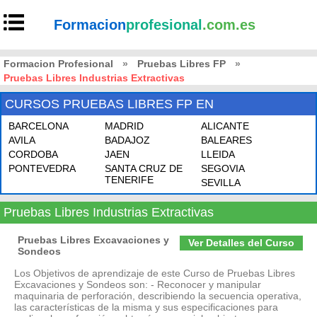
Formacion
profesional
.com.es
Formacion Profesional
»
Pruebas Libres FP
»
Pruebas Libres Industrias Extractivas
CURSOS PRUEBAS LIBRES FP EN
BARCELONA
MADRID
ALICANTE
AVILA
BADAJOZ
BALEARES
CORDOBA
JAEN
LLEIDA
PONTEVEDRA
SANTA CRUZ DE
SEGOVIA
TENERIFE
SEVILLA
Pruebas Libres Industrias Extractivas
Pruebas Libres Excavaciones y
Ver Detalles del Curso
Sondeos
Los Objetivos de aprendizaje de este Curso de Pruebas Libres
Excavaciones y Sondeos son: - Reconocer y manipular
maquinaria de perforación, describiendo la secuencia operativa,
las características de la misma y sus especificaciones para