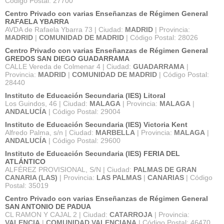
Código Postal: 27700
Centro Privado con varias Enseñanzas de Régimen General
RAFAELA YBARRA
AVDA de Rafaela Ybarra 73 | Ciudad:
MADRID
| Provincia:
MADRID
|
COMUNIDAD DE MADRID
| Código Postal: 28026
Centro Privado con varias Enseñanzas de Régimen General
GREDOS SAN DIEGO GUADARRAMA
CALLE Vereda de Colmenar 4 | Ciudad:
GUADARRAMA
|
Provincia:
MADRID
|
COMUNIDAD DE MADRID
| Código Postal:
28440
Instituto de Educación Secundaria (IES) Litoral
Los Guindos, 46 | Ciudad:
MALAGA
| Provincia:
MALAGA
|
ANDALUCÍA
| Código Postal: 29004
Instituto de Educación Secundaria (IES) Victoria Kent
Alfredo Palma, s/n | Ciudad:
MARBELLA
| Provincia:
MALAGA
|
ANDALUCÍA
| Código Postal: 29600
Instituto de Educación Secundaria (IES) FERIA DEL
ATLÁNTICO
ALFÉREZ PROVISIONAL, S/N | Ciudad:
PALMAS DE GRAN
CANARIA (LAS)
| Provincia:
LAS PALMAS
|
CANARIAS
| Código
Postal: 35019
Centro Privado con varias Enseñanzas de Régimen General
SAN ANTONIO DE PADUA
CL RAMON Y CAJAL 2 | Ciudad:
CATARROJA
| Provincia:
VALENCIA
|
COMUNIDAD VALENCIANA
| Código Postal: 46470