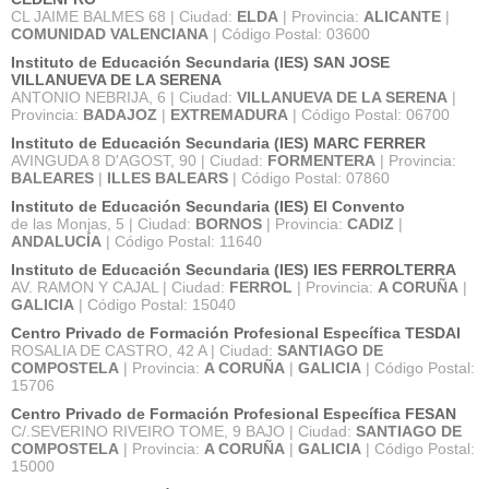
CL JAIME BALMES 68 | Ciudad:
ELDA
| Provincia:
ALICANTE
|
COMUNIDAD VALENCIANA
| Código Postal: 03600
Instituto de Educación Secundaria (IES) SAN JOSE
VILLANUEVA DE LA SERENA
ANTONIO NEBRIJA, 6 | Ciudad:
VILLANUEVA DE LA SERENA
|
Provincia:
BADAJOZ
|
EXTREMADURA
| Código Postal: 06700
Instituto de Educación Secundaria (IES) MARC FERRER
AVINGUDA 8 D'AGOST, 90 | Ciudad:
FORMENTERA
| Provincia:
BALEARES
|
ILLES BALEARS
| Código Postal: 07860
Instituto de Educación Secundaria (IES) El Convento
de las Monjas, 5 | Ciudad:
BORNOS
| Provincia:
CADIZ
|
ANDALUCÍA
| Código Postal: 11640
Instituto de Educación Secundaria (IES) IES FERROLTERRA
AV. RAMON Y CAJAL | Ciudad:
FERROL
| Provincia:
A CORUÑA
|
GALICIA
| Código Postal: 15040
Centro Privado de Formación Profesional Específica TESDAI
ROSALIA DE CASTRO, 42 A | Ciudad:
SANTIAGO DE
COMPOSTELA
| Provincia:
A CORUÑA
|
GALICIA
| Código Postal:
15706
Centro Privado de Formación Profesional Específica FESAN
C/.SEVERINO RIVEIRO TOME, 9 BAJO | Ciudad:
SANTIAGO DE
COMPOSTELA
| Provincia:
A CORUÑA
|
GALICIA
| Código Postal:
15000