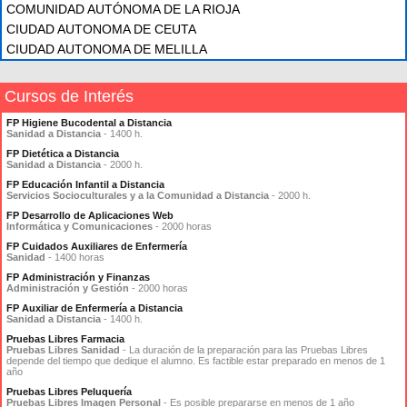
COMUNIDAD AUTÓNOMA DE LA RIOJA
CIUDAD AUTONOMA DE CEUTA
CIUDAD AUTONOMA DE MELILLA
Cursos de Interés
FP Higiene Bucodental a Distancia
Sanidad a Distancia
- 1400 h.
FP Dietética a Distancia
Sanidad a Distancia
- 2000 h.
FP Educación Infantil a Distancia
Servicios Socioculturales y a la Comunidad a Distancia
- 2000 h.
FP Desarrollo de Aplicaciones Web
Informática y Comunicaciones
- 2000 horas
FP Cuidados Auxiliares de Enfermería
Sanidad
- 1400 horas
FP Administración y Finanzas
Administración y Gestión
- 2000 horas
FP Auxiliar de Enfermería a Distancia
Sanidad a Distancia
- 1400 h.
Pruebas Libres Farmacia
Pruebas Libres Sanidad
- La duración de la preparación para las Pruebas Libres
depende del tiempo que dedique el alumno. Es factible estar preparado en menos de 1
año
Pruebas Libres Peluquería
Pruebas Libres Imagen Personal
- Es posible prepararse en menos de 1 año