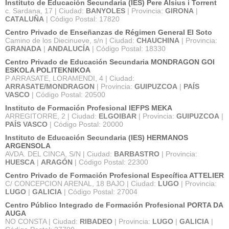
Instituto de Educación Secundaria (IES) Pere Alsius i Torrent
c. Sardana, 17 | Ciudad:
BANYOLES
| Provincia:
GIRONA
|
CATALUÑA
| Código Postal: 17820
Centro Privado de Enseñanzas de Régimen General El Soto
Camino de los Diecinueve, s/n | Ciudad:
CHAUCHINA
| Provincia:
GRANADA
|
ANDALUCÍA
| Código Postal: 18330
Centro Privado de Educación Secundaria MONDRAGON GOI
ESKOLA POLITEKNIKOA
P ARRASATE, LORAMENDI, 4 | Ciudad:
ARRASATE/MONDRAGON
| Provincia:
GUIPUZCOA
|
PAÍS
VASCO
| Código Postal: 20500
Instituto de Formación Profesional IEFPS MEKA
ARREGITORRE, 2 | Ciudad:
ELGOIBAR
| Provincia:
GUIPUZCOA
|
PAÍS VASCO
| Código Postal: 20000
Instituto de Educación Secundaria (IES) HERMANOS
ARGENSOLA
AVDA. DEL CINCA, S/N | Ciudad:
BARBASTRO
| Provincia:
HUESCA
|
ARAGÓN
| Código Postal: 22300
Centro Privado de Formación Profesional Específica ATTELIER
C/ CONCEPCION ARENAL, 18 BAJO | Ciudad:
LUGO
| Provincia:
LUGO
|
GALICIA
| Código Postal: 27004
Centro Público Integrado de Formación Profesional PORTA DA
AUGA
NO CONSTA | Ciudad:
RIBADEO
| Provincia:
LUGO
|
GALICIA
|