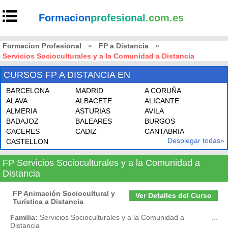
Formacion
profesional
.com.es
Formacion Profesional
»
FP a Distancia
»
Servicios Socioculturales y a la Comunidad a Distancia
CURSOS FP A DISTANCIA EN
BARCELONA
MADRID
A CORUÑA
ALAVA
ALBACETE
ALICANTE
ALMERIA
ASTURIAS
AVILA
BADAJOZ
BALEARES
BURGOS
CACERES
CADIZ
CANTABRIA
Desplegar todas»
CASTELLON
FP Servicios Socioculturales y a la Comunidad a
Distancia
FP Animación Sociocultural y
Ver Detalles del Curso
Turística a Distancia
Familia:
Servicios Socioculturales y a la Comunidad a
...
Distancia