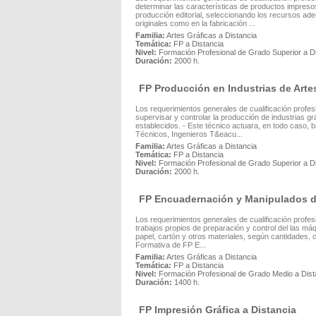
determinar las características de productos impresos 
producción editorial, seleccionando los recursos ade
originales como en la fabricación ...
Familia:
Artes Gráficas a Distancia
Temática:
FP a Distancia
Nivel:
Formación Profesional de Grado Superior a D
Duración:
2000 h.
FP Producción en Industrias de Artes
Los requerimientos generales de cualificación profesi
supervisar y controlar la producción de industrias grá
establecidos. - Este técnico actuara, en todo caso, b
Técnicos, Ingenieros T&eacu...
Familia:
Artes Gráficas a Distancia
Temática:
FP a Distancia
Nivel:
Formación Profesional de Grado Superior a D
Duración:
2000 h.
FP Encuadernación y Manipulados de
Los requerimientos generales de cualificación profes
trabajos propios de preparación y control del las m
papel, cartón y otros materiales, según cantidades, 
Formativa de FP E...
Familia:
Artes Gráficas a Distancia
Temática:
FP a Distancia
Nivel:
Formación Profesional de Grado Medio a Dist
Duración:
1400 h.
FP Impresión Gráfica a Distancia