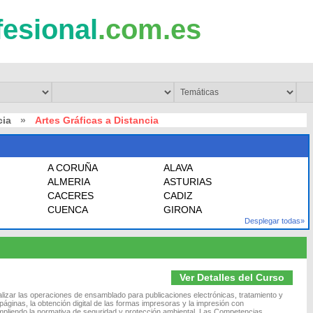
fesional
.com.es
cia
»
Artes Gráficas a Distancia
A CORUÑA
ALAVA
ALMERIA
ASTURIAS
CACERES
CADIZ
CUENCA
GIRONA
Desplegar todas»
Ver Detalles del Curso
alizar las operaciones de ensamblado para publicaciones electrónicas, tratamiento y
ginas, la obtención digital de las formas impresoras y la impresión con
umpliendo la normativa de seguridad y protección ambiental. Las Competencias