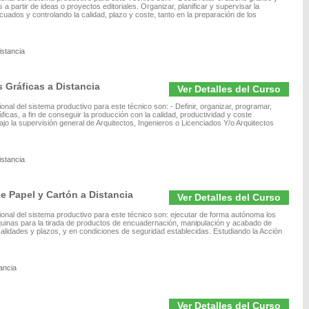
a partir de ideas o proyectos editoriales. Organizar, planificar y supervisar la
cuados y controlando la calidad, plazo y coste, tanto en la preparación de los
istancia
 Gráficas a Distancia
Ver Detalles del Curso
onal del sistema productivo para este técnico son: - Definir, organizar, programar,
ficas, a fin de conseguir la producción con la calidad, productividad y coste
ajo la supervisión general de Arquitectos, Ingenieros o Licenciados Y/o Arquitectos
istancia
 Papel y Cartón a Distancia
Ver Detalles del Curso
ional del sistema productivo para este técnico son: ejecutar de forma autónoma los
áquinas para la tirada de productos de encuadernación, manipulación y acabado de
calidades y plazos, y en condiciones de seguridad establecidas. Estudiando la Acción
ancia
Ver Detalles del Curso