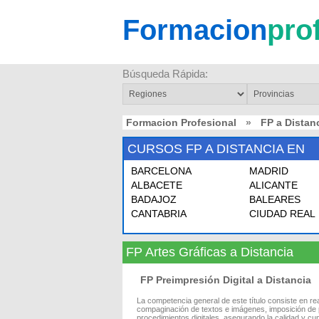
Formacion
pro
Búsqueda Rápida:
Formacion Profesional
»
FP a Distan
CURSOS FP A DISTANCIA EN
BARCELONA
MADRID
ALBACETE
ALICANTE
BADAJOZ
BALEARES
CANTABRIA
CIUDAD REAL
FP Artes Gráficas a Distancia
FP Preimpresión Digital a Distancia
La competencia general de este título consiste en re
compaginación de textos e imágenes, imposición de pá
procedimientos digitales, asegurando la calidad y c