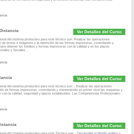
ancia
Distancia
Ver Detalles del Curso
ional del sistema productivo para este técnico son: Realizar las operaciones
ón de textos e imágenes y la obtención de las formas impresoras, controlando y
ara obtener los fotolitos y formas impresoras con la calidad y en los plazos
nales y Sociales ...
ancia
tancia
Ver Detalles del Curso
ional del sistema productivo para este técnico son: - Realizar las operaciones
ión de formas impresoras, controlando y manteniendo en primer nivel las maquinas y
n con la calidad, seguridad y plazos establecidos. Las Competencias Profesionales,
ancia
istancia
Ver Detalles del Curso
onal del sistema productivo para este Técnico son: - Desarrollar el diseño gráfico y