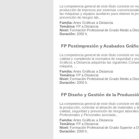
La competencia general de este título consiste en rea
producción de impresos por sistemas convencionales (
las máquinas y equipos auxiliares para obtener la pr
prevención de riesgos lab...
Familia:
Artes Gráficas a Distancia
Temática:
FP a Distancia
Nivel:
Formación Profesional de Grado Medio a Dist
Duración:
2000 h.
FP Postimpresión y Acabados Gráfic
La competencia general de este título consiste en re
calidad y cumpliendo la normativa de seguridad y p
Gráficos a Distancia adquirirás las siguientes Compe
máquina. ...
Familia:
Artes Gráficas a Distancia
Temática:
FP a Distancia
Nivel:
Formación Profesional de Grado Medio a Dist
Duración:
2000 h.
FP Diseño y Gestión de la Producció
La competencia general de este título consiste en di
la producción, controlar el almacén de materiales y la
calidad, seguridad y prevención de riesgos laborale
Profesionales y Personales asociada...
Familia:
Artes Gráficas a Distancia
Temática:
FP a Distancia
Nivel:
Formación Profesional de Grado Superior a D
Duración:
2000 h.