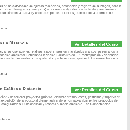
lizar las actividades de ajustes mecánicos, entonación y registro de la imagen, para la
offset, flexografía y serigrafía) o por medios digitales, controlando y manteniendo
oducción con la calidad y en los tiempos establecidos, cumpliendo las normas de
ancia
os a Distancia
Ver Detalles del Curso
alizar las operaciones relativas a post impresión y acabados gráficos, asegurando la
rotección ambiental. Estudiando la Acción Formativa de FP Postimpresión y Acabados
tencias Profesionales: - Troquelar el soporte impreso, ajustando los elementos de la
ancia
n Gráfica a Distancia
Ver Detalles del Curso
señar y desarrollar proyectos gráficos, elaborar presupuestos, gestionar y supervisar
 expedición del producto al cliente, aplicando la normativa vigente, los protocolos de
s, asegurando su funcionalidad y respeto al medio ambiente. Las Competencias
istancia