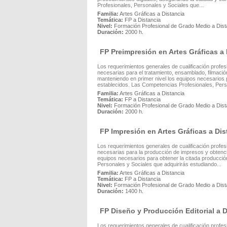
Profesionales, Personales y Sociales que...
Familia:
Artes Gráficas a Distancia
Temática:
FP a Distancia
Nivel:
Formación Profesional de Grado Medio a Dist
Duración:
2000 h.
FP Preimpresión en Artes Gráficas a 
Los requerimientos generales de cualificación profes
necesarias para el tratamiento, ensamblado, filmaci
manteniendo en primer nivel los equipos necesarios p
establecidos. Las Competencias Profesionales, Perso
Familia:
Artes Gráficas a Distancia
Temática:
FP a Distancia
Nivel:
Formación Profesional de Grado Medio a Dist
Duración:
2000 h.
FP Impresión en Artes Gráficas a Dis
Los requerimientos generales de cualificación profes
necesarias para la producción de impresos y obtenc
equipos necesarios para obtener la citada producció
Personales y Sociales que adquirirás estudiando...
Familia:
Artes Gráficas a Distancia
Temática:
FP a Distancia
Nivel:
Formación Profesional de Grado Medio a Dist
Duración:
1400 h.
FP Diseño y Producción Editorial a D
Los requerimientos generales de cualificación profesi