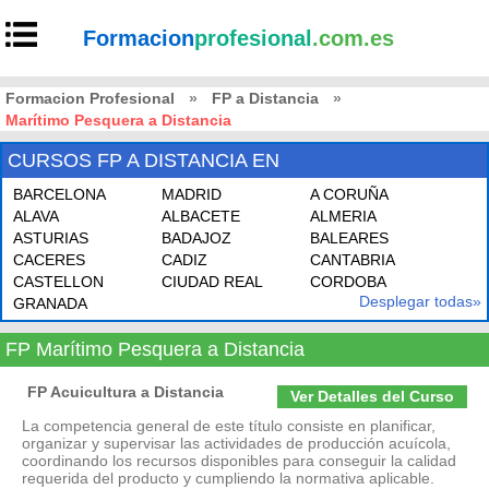
Formacion
profesional
.com.es
Formacion Profesional
»
FP a Distancia
»
Marítimo Pesquera a Distancia
CURSOS FP A DISTANCIA EN
BARCELONA
MADRID
A CORUÑA
ALAVA
ALBACETE
ALMERIA
ASTURIAS
BADAJOZ
BALEARES
CACERES
CADIZ
CANTABRIA
CASTELLON
CIUDAD REAL
CORDOBA
Desplegar todas»
GRANADA
FP Marítimo Pesquera a Distancia
FP Acuicultura a Distancia
Ver Detalles del Curso
La competencia general de este título consiste en planificar,
organizar y supervisar las actividades de producción acuícola,
coordinando los recursos disponibles para conseguir la calidad
requerida del producto y cumpliendo la normativa aplicable.