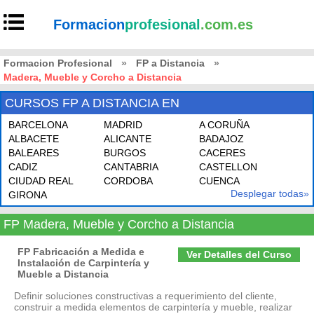
Formacion
profesional
.com.es
Formacion Profesional
»
FP a Distancia
»
Madera, Mueble y Corcho a Distancia
CURSOS FP A DISTANCIA EN
BARCELONA
MADRID
A CORUÑA
ALBACETE
ALICANTE
BADAJOZ
BALEARES
BURGOS
CACERES
CADIZ
CANTABRIA
CASTELLON
CIUDAD REAL
CORDOBA
CUENCA
Desplegar todas»
GIRONA
FP Madera, Mueble y Corcho a Distancia
FP Fabricación a Medida e
Ver Detalles del Curso
Instalación de Carpintería y
Mueble a Distancia
Definir soluciones constructivas a requerimiento del cliente,
construir a medida elementos de carpintería y mueble, realizar