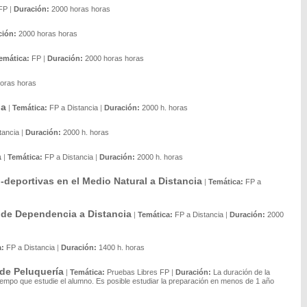
FP
|
Duración:
2000 horas horas
ción:
2000 horas horas
emática:
FP
|
Duración:
2000 horas horas
oras horas
ia
|
Temática:
FP a Distancia
|
Duración:
2000 h. horas
tancia
|
Duración:
2000 h. horas
a
|
Temática:
FP a Distancia
|
Duración:
2000 h. horas
deportivas en el Medio Natural a Distancia
|
Temática:
FP a
 de Dependencia a Distancia
|
Temática:
FP a Distancia
|
Duración:
2000
a:
FP a Distancia
|
Duración:
1400 h. horas
 de Peluquería
|
Temática:
Pruebas Libres FP
|
Duración:
La duración de la
tiempo que estudie el alumno. Es posible estudiar la preparación en menos de 1 año