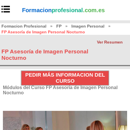
Formacion
profesional
.com.es
Formacion Profesional
»
FP
»
Imagen Personal
»
FP Asesoría de Imagen Personal Nocturno
Ver Resumen
FP Asesoría de Imagen Personal
Nocturno
PEDIR MÁS INFORMACION DEL
CURSO
Módulos del Curso FP Asesoría de Imagen Personal
Nocturno