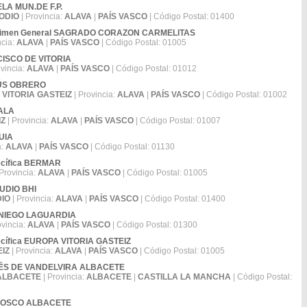
UELA MUN.DE F.P.
ODIO
| Provincia:
ALAVA
|
PAÍS VASCO
| Código Postal: 01400
 Régimen General SAGRADO CORAZON CARMELITAS
ncia:
ALAVA
|
PAÍS VASCO
| Código Postal: 01005
NCISCO DE VITORIA
ovincia:
ALAVA
|
PAÍS VASCO
| Código Postal: 01012
ESÚS OBRERO
:
VITORIA GASTEIZ
| Provincia:
ALAVA
|
PAÍS VASCO
| Código Postal: 01002
BALA
IZ
| Provincia:
ALAVA
|
PAÍS VASCO
| Código Postal: 01007
GUIA
a:
ALAVA
|
PAÍS VASCO
| Código Postal: 01130
pecífica BERMAR
Provincia:
ALAVA
|
PAÍS VASCO
| Código Postal: 01005
AUDIO BHI
DIO
| Provincia:
ALAVA
|
PAÍS VASCO
| Código Postal: 01400
AMANIEGO LAGUARDIA
ovincia:
ALAVA
|
PAÍS VASCO
| Código Postal: 01300
pecífica EUROPA VITORIA GASTEIZ
EIZ
| Provincia:
ALAVA
|
PAÍS VASCO
| Código Postal: 01005
ANDRÉS DE VANDELVIRA ALBACETE
ALBACETE
| Provincia:
ALBACETE
|
CASTILLA LA MANCHA
| Código Postal:
ON BOSCO ALBACETE