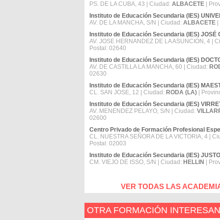
PS. DE LA CUBA, 43 | Ciudad:
ALBACETE
| Pro
Instituto de Educación Secundaria (IES) 
AV. DE LA MANCHA, S/N | Ciudad:
ALBACETE
|
Instituto de Educación Secundaria (IES) JO
AV. JOSE HERNANDEZ DE LA ASUNCION, 4 | C
Postal: 02640
Instituto de Educación Secundaria (IES) 
AV. DE CASTILLA LA MANCHA, 60 | Ciudad:
ROD
02630
Instituto de Educación Secundaria (IES) MA
CL. SAN JOSE, 12 | Ciudad:
RODA (LA)
| Provin
Instituto de Educación Secundaria (IES) VIR
AV. MENENDEZ PELAYO, S/N | Ciudad:
VILLA
02600
Centro Privado de Formación Profesional Es
CL. NUESTRA SEÑORA DE LA VICTORIA, 4 | Ci
Postal: 02003
Instituto de Educación Secundaria (IES) JUS
CM. VIEJO DE ISSO, S/N | Ciudad:
HELLIN
| Pro
VER TODAS LAS ACADEMI
OTRA FORMACIÓN INTERESA