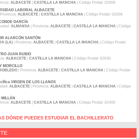
vincia:
ALBACETE
|
CASTILLA LA MANCHA
| Código Postal: 02006
UNIVERSIDAD LABORAL ALBACETE
 Provincia:
ALBACETE
|
CASTILLA LA MANCHA
| Código Postal: 02006
SÉ CONDE GARCÍA
iudad:
ALMANSA
| Provincia:
ALBACETE
|
CASTILLA LA MANCHA
| Código
DOCTOR ALARCÓN SANTÓN
A (LA)
| Provincia:
ALBACETE
|
CASTILLA LA MANCHA
| Código Postal:
ESTRO JUAN RUBIO
cia:
ALBACETE
|
CASTILLA LA MANCHA
| Código Postal: 02630
REY MORCILLO
RROBLEDO
| Provincia:
ALBACETE
|
CASTILLA LA MANCHA
| Código Postal:
pecífica VIRGEN DE LOS LLANOS
udad:
ALBACETE
| Provincia:
ALBACETE
|
CASTILLA LA MANCHA
| Código
TO MILLÁN
vincia:
ALBACETE
|
CASTILLA LA MANCHA
| Código Postal: 02400
AS DÓNDE PUEDES ESTUDIAR EL BACHILLERATO
NTE