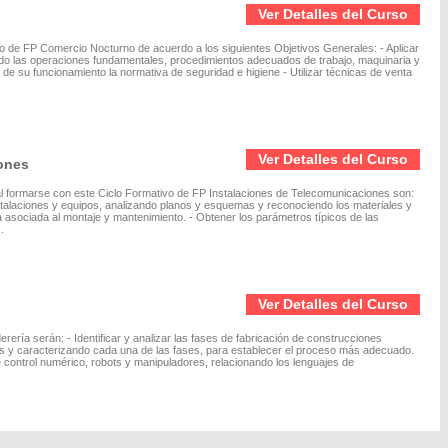
Ver Detalles del Curso
ivo de FP Comercio Nocturno de acuerdo a los siguientes Objetivos Generales: - Aplicar
ndo las operaciones fundamentales, procedimientos adecuados de trabajo, maquinaria y
 de su funcionamiento la normativa de seguridad e higiene - Utilizar técnicas de venta
Ver Detalles del Curso
ones
l formarse con este Ciclo Formativo de FP Instalaciones de Telecomunicaciones son:
 instalaciones y equipos, analizando planos y esquemas y reconociendo los materiales y
ca asociada al montaje y mantenimiento. - Obtener los parámetros típicos de las
.
Ver Detalles del Curso
ería serán: - Identificar y analizar las fases de fabricación de construcciones
cas y caracterizando cada una de las fases, para establecer el proceso más adecuado.
 control numérico, robots y manipuladores, relacionando los lenguajes de