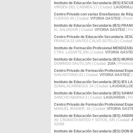
Instituto de Educación Secundaria (IES) ESC
VIRGEN DEL CARMEN 17 | Ciudad:
LAUDIO/LL
Centro Privado con varias Enseñanzas de
FUEROS 49 | Ciudad:
VITORIA GASTEIZ
| Provi
Instituto de Educación Secundaria (IES) FRA
EL SALVADOR | Ciudad:
VITORIA GASTEIZ
| Pr
Centro Privado de Educación Secundaria J
FRANCIA 32 (ANTES CALVO SOTELO) | Ciudad
Instituto de Formación Profesional MENDIZA
CTRA. LASARTE,S/N | Ciudad:
VITORIA GASTE
Instituto de Educación Secundaria (IES) MUR
DOMINGO SAUTU,S/N | Ciudad:
ZUIA
| Provinci
Centro Privado de Formación Profesional Es
SAN ANTONIO,43 | Ciudad:
VITORIA GASTEIZ
| 
Instituto de Educación Secundaria (IES) IES L
ZUMALACARREGUI, 34 | Ciudad:
LAUDIO/LLO
Instituto de Educación Secundaria (IES) S
SANCHO ABARKA 3 | Ciudad:
LAGUARDIA
| Pr
Centro Privado de Formación Profesional Es
MANUEL IRADIER, 46 | Ciudad:
VITORIA GAST
Instituto de Educación Secundaria (IES) 
AV. CRONISTA MATEO Y SOTOS, S/N | Ciudad:
02006
Instituto de Educación Secundaria (IES) D