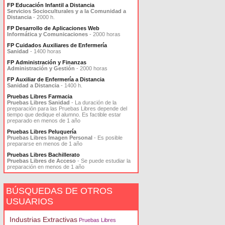
FP Educación Infantil a Distancia
Servicios Socioculturales y a la Comunidad a
Distancia
- 2000 h.
FP Desarrollo de Aplicaciones Web
Informática y Comunicaciones
- 2000 horas
FP Cuidados Auxiliares de Enfermería
Sanidad
- 1400 horas
FP Administración y Finanzas
Administración y Gestión
- 2000 horas
FP Auxiliar de Enfermería a Distancia
Sanidad a Distancia
- 1400 h.
Pruebas Libres Farmacia
Pruebas Libres Sanidad
- La duración de la
preparación para las Pruebas Libres depende del
tiempo que dedique el alumno. Es factible estar
preparado en menos de 1 año
Pruebas Libres Peluquería
Pruebas Libres Imagen Personal
- Es posible
prepararse en menos de 1 año
Pruebas Libres Bachillerato
Pruebas Libres de Acceso
- Se puede estudiar la
preparación en menos de 1 año
BÚSQUEDAS DE OTROS
USUARIOS
Industrias Extractivas
Pruebas Libres