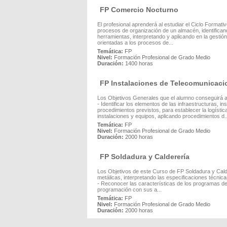
FP Comercio Nocturno
El profesional aprenderá al estudiar el Ciclo Format
procesos de organización de un almacén, identifica
herramientas, interpretando y aplicando en la gestión
orientadas a los procesos de...
Temática:
FP
Nivel:
Formación Profesional de Grado Medio
Duración:
1400 horas
FP Instalaciones de Telecomunicaci
Los Objetivos Generales que el alumno conseguirá a
- Identificar los elementos de las infraestructuras,
procedimientos previstos, para establecer la logísti
instalaciones y equipos, aplicando procedimientos d..
Temática:
FP
Nivel:
Formación Profesional de Grado Medio
Duración:
2000 horas
FP Soldadura y Calderería
Los Objetivos de este Curso de FP Soldadura y Calder
metálicas, interpretando las especificaciones técni
- Reconocer las características de los programas de
programación con sus a...
Temática:
FP
Nivel:
Formación Profesional de Grado Medio
Duración:
2000 horas