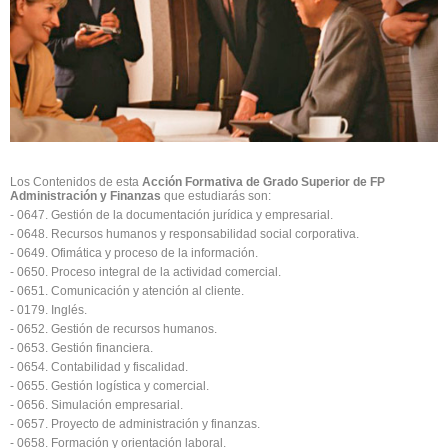
Los Contenidos de esta
Acción Formativa de Grado Superior de FP
Administración y Finanzas
que estudiarás son:
- 0647. Gestión de la documentación jurídica y empresarial.
- 0648. Recursos humanos y responsabilidad social corporativa.
- 0649. Ofimática y proceso de la información.
- 0650. Proceso integral de la actividad comercial.
- 0651. Comunicación y atención al cliente.
- 0179. Inglés.
- 0652. Gestión de recursos humanos.
- 0653. Gestión financiera.
- 0654. Contabilidad y fiscalidad.
- 0655. Gestión logística y comercial.
- 0656. Simulación empresarial.
- 0657. Proyecto de administración y finanzas.
- 0658. Formación y orientación laboral.