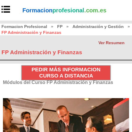
Formacion
profesional
.com.es
Formacion Profesional
»
FP
»
Administración y Gestión
»
FP Administración y Finanzas
Ver Resumen
FP Administración y Finanzas
PEDIR MÁS INFORMACION
CURSO A DISTANCIA
Módulos del Curso FP Administración y Finanzas