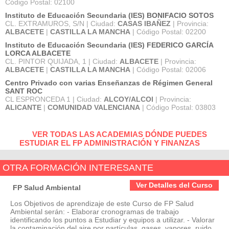
Código Postal: 02100
Instituto de Educación Secundaria (IES) BONIFACIO SOTOS
CL. EXTRAMUROS, S/N | Ciudad:
CASAS IBAÑEZ
| Provincia:
ALBACETE
|
CASTILLA LA MANCHA
| Código Postal: 02200
Instituto de Educación Secundaria (IES) FEDERICO GARCÍA
LORCA ALBACETE
CL. PINTOR QUIJADA, 1 | Ciudad:
ALBACETE
| Provincia:
ALBACETE
|
CASTILLA LA MANCHA
| Código Postal: 02006
Centro Privado con varias Enseñanzas de Régimen General
SANT ROC
CL ESPRONCEDA 1 | Ciudad:
ALCOY/ALCOI
| Provincia:
ALICANTE
|
COMUNIDAD VALENCIANA
| Código Postal: 03803
VER TODAS LAS ACADEMIAS DÓNDE PUEDES
ESTUDIAR EL FP ADMINISTRACIÓN Y FINANZAS
OTRA FORMACIÓN INTERESANTE
Ver Detalles del Curso
FP Salud Ambiental
Los Objetivos de aprendizaje de este Curso de FP Salud
Ambiental serán: - Elaborar cronogramas de trabajo
identificando los puntos a Estudiar y equipos a utilizar. - Valorar
la contaminación del aire por partículas, gases, vapores, ruido,