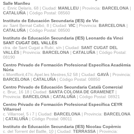
Salle Manlleu
c. Enric Delaris, 68 | Ciudad:
MANLLEU
| Provincia:
BARCELONA
|
CATALUÑA
| Código Postal: 08560
Instituto de Educación Secundaria (IES) de Vic
av. Sant Bernat Calbó, 8 | Ciudad:
VIC
| Provincia:
BARCELONA
|
CATALUÑA
| Código Postal: 08500
Instituto de Educación Secundaria (IES) Leonardo da Vinci
SANT CUGAT DEL VALLÈS
ctra. de Sant Cugat a Rubí, s/n | Ciudad:
SANT CUGAT DEL
VALLÈS
| Provincia:
BARCELONA
|
CATALUÑA
| Código Postal:
08190
Centro Privado de Formación Profesional Específica Acadèmia
Núria
c.Montflorit,47/c.Apel.les Mestres,52 58 | Ciudad:
GAVÀ
| Provincia:
BARCELONA
|
CATALUÑA
| Código Postal: 08850
Centro Privado de Educación Secundaria Català Comercial
c. Bruc, 16 18 | Ciudad:
SANTA COLOMA DE GRAMENET
|
Provincia:
BARCELONA
|
CATALUÑA
| Código Postal: 08921
Centro Privado de Formación Profesional Específica CEYR
Villarroel
c. Villarroel, 5 i 7 | Ciudad:
BARCELONA
| Provincia:
BARCELONA
|
CATALUÑA
| Código Postal: 08011
Instituto de Educación Secundaria (IES) Nicolau Copèrnic
c. del Torrent del Batlle, 10 | Ciudad:
TERRASSA
| Provincia: