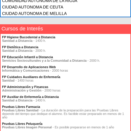
COMUNIDAD AUTÓNOMA DE LA RIOJA
CIUDAD AUTONOMA DE CEUTA
CIUDAD AUTONOMA DE MELILLA
Cursos de Interés
FP Higiene Bucodental a Distancia
Sanidad a Distancia
- 1400 h.
FP Dietética a Distancia
Sanidad a Distancia
- 2000 h.
FP Educación Infantil a Distancia
Servicios Socioculturales y a la Comunidad a Distancia
- 2000 h.
FP Desarrollo de Aplicaciones Web
Informática y Comunicaciones
- 2000 horas
FP Cuidados Auxiliares de Enfermería
Sanidad
- 1400 horas
FP Administración y Finanzas
Administración y Gestión
- 2000 horas
FP Auxiliar de Enfermería a Distancia
Sanidad a Distancia
- 1400 h.
Pruebas Libres Farmacia
Pruebas Libres Sanidad
- La duración de la preparación para las Pruebas Libres
depende del tiempo que dedique el alumno. Es factible estar preparado en menos de 1
año
Pruebas Libres Peluquería
Pruebas Libres Imagen Personal
- Es posible prepararse en menos de 1 año