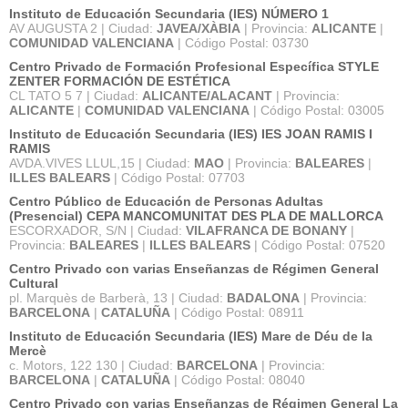
Instituto de Educación Secundaria (IES) NÚMERO 1
AV AUGUSTA 2 | Ciudad:
JAVEA/XÀBIA
| Provincia:
ALICANTE
|
COMUNIDAD VALENCIANA
| Código Postal: 03730
Centro Privado de Formación Profesional Específica STYLE
ZENTER FORMACIÓN DE ESTÉTICA
CL TATO 5 7 | Ciudad:
ALICANTE/ALACANT
| Provincia:
ALICANTE
|
COMUNIDAD VALENCIANA
| Código Postal: 03005
Instituto de Educación Secundaria (IES) IES JOAN RAMIS I
RAMIS
AVDA.VIVES LLUL,15 | Ciudad:
MAO
| Provincia:
BALEARES
|
ILLES BALEARS
| Código Postal: 07703
Centro Público de Educación de Personas Adultas
(Presencial) CEPA MANCOMUNITAT DES PLA DE MALLORCA
ESCORXADOR, S/N | Ciudad:
VILAFRANCA DE BONANY
|
Provincia:
BALEARES
|
ILLES BALEARS
| Código Postal: 07520
Centro Privado con varias Enseñanzas de Régimen General
Cultural
pl. Marquès de Barberà, 13 | Ciudad:
BADALONA
| Provincia:
BARCELONA
|
CATALUÑA
| Código Postal: 08911
Instituto de Educación Secundaria (IES) Mare de Déu de la
Mercè
c. Motors, 122 130 | Ciudad:
BARCELONA
| Provincia:
BARCELONA
|
CATALUÑA
| Código Postal: 08040
Centro Privado con varias Enseñanzas de Régimen General La