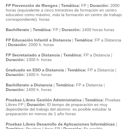
FP Prevención de Riesgos
|
Temática:
FP
|
Duración:
2000
horas (equivalente a cinco trimestres de formación en centro
educativo como máximo, más la formación en centro de trabajo
correspondiente). horas
Bachillerato
|
Temática:
FP
|
Duración:
1400 horas horas
FP Educación Infantil a Distancia
|
Temática:
FP a Distancia
|
Duración:
2000 h. horas
FP Secretariado a Distancia
|
Temática:
FP a Distancia
|
Duración:
1300 h. horas
Graduado en ESO a Distancia
|
Temática:
FP a Distancia
|
Duración:
1400 h. horas
Bachillerato a Distancia
|
Temática:
FP a Distancia
|
Duración:
1400 h. horas
Pruebas Libres Gestión Administrativa
|
Temática:
Pruebas
Libres FP
|
Duración:
El tiempo de preparación es muy
dependiente del trabajo del alumno: es posible estudiar la
preparación en menos de 1 año horas
Pruebas Libres Desarrollo de Aplicaciones Informáticas
|
Temática:
Pruebas Libres FP
|
Duración:
Es posible